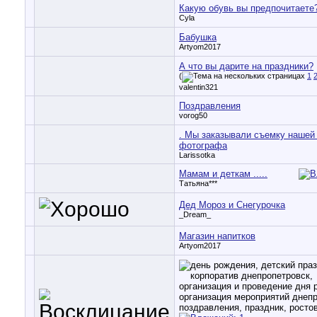
Какую обувь вы предпочитаете
Cyla
Бабушка
Artyom2017
А что вы дарите на праздники?
(
1
valentin321
Поздравления
vorog50
. Мы заказывали съемку нашей
фотографа
Larissotka
Мамам и деткам .....
Татьяна***
Дед Мороз и Снегурочка
_Dream_
Магазин напитков
Artyom2017