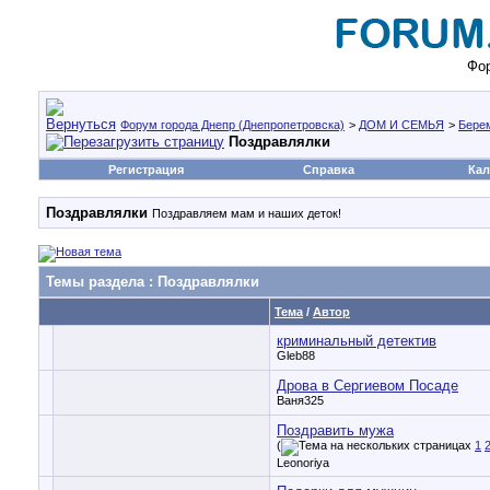
Фор
Форум города Днепр (Днепропетровска)
>
ДОМ И СЕМЬЯ
>
Бере
Поздравлялки
Регистрация
Справка
Кал
Поздравлялки
Поздравляем мам и наших деток!
Темы раздела
: Поздравлялки
Тема
/
Автор
криминальный детектив
Gleb88
Дрова в Сергиевом Посаде
Ваня325
Поздравить мужа
(
1
Leonoriya