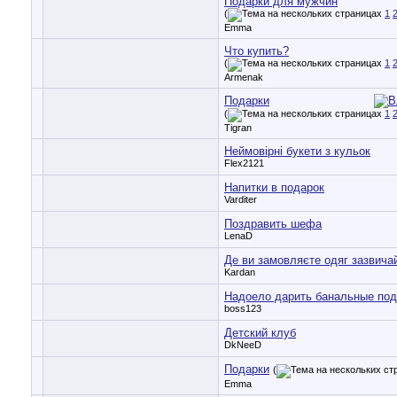
Подарки для мужчин
(
1
Emma
Что купить?
(
1
Armenak
Подарки
(
1
Tigran
Неймовірні букети з кульок
Flex2121
Напитки в подарок
Varditer
Поздравить шефа
LenaD
Де ви замовляєте одяг зазвича
Kardan
Надоело дарить банальные под
boss123
Детский клуб
DkNeeD
Подарки
(
Emma