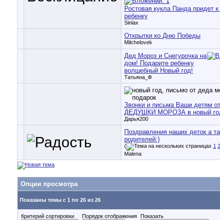
Ростовая кукла Панда придет 
ребенку
Sinlax
Открытки ко Дню Победы
Milchelovek
Дед Мороз и Снегурочка на
дом! Подарите ребенку
волшебный Новый год!
Татьяна_Ф
Звонки и письма Ваши детям о
ДЕДУШКИ МОРОЗА в новый год
Дарья200
Поздравления наших деток а та
родителей:)
(
1
Malena
Опции просмотра
Показаны темы с 1 по 26 из 26
Критерий сортировки
Порядок отображения
Показать