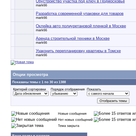
Обустройство участка под ключ в Подмосковье
mark66
Разработка современной упаковки для товаров
mark66
Оклейка авто полиуретановой пленкой в Москве
mark66
Аренда строительной техники в Москве
mark66
Узаконить перепланировку квартиры в Томске
mark66
Опции просмотра
Показаны темы с 1 по 30 из 1388
Критерий сортировки
Порядок отображения
Показать
Новые сообщения
Нет новых сообщений
Тема закрыта
Ваши права в разделе