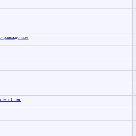
сопровождением
темы 1с erp