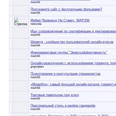
mark66
Подскажите сайт с бесплатными фильмами?
mark66
Melbet Промокод На Ставку: WAP200
nekorela
Ищу сопровождение по сертификации и декларирова
mark66
Шервуд - сообщество пользователей онлайн-курсов
mark66
Инжиниринговая группа "Энергоэффективность"
mark66
Онлайн-развлечения с использованием торрента: под
grigorijdart
Психотерапия и консультации специалистов
mark66
«МореИгр»: самый большой онлайн-каталог торрент-и
mark66
Торговые павильоны под ключ
mark66
Персональный стиль и разбор гардероба
mark66