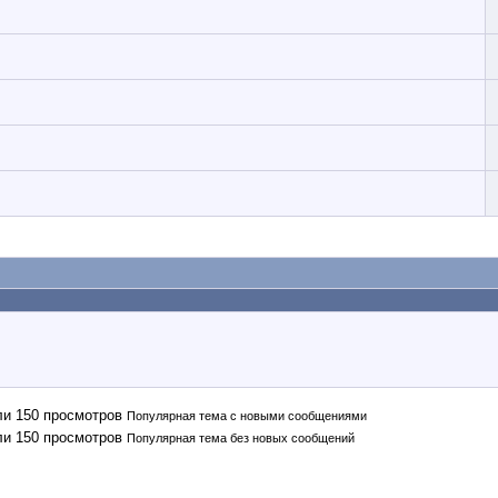
Популярная тема с новыми сообщениями
Популярная тема без новых сообщений