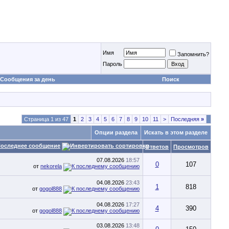
Имя
Запомнить?
Пароль
Сообщения за день
Поиск
Страница 1 из 47
1
2
3
4
5
6
7
8
9
10
11
>
Последняя
»
Опции раздела
Искать в этом разделе
оследнее сообщение
Ответов
Просмотров
07.08.2026
18:57
0
107
от
nekorela
04.08.2026
23:43
1
818
от
gogol888
04.08.2026
17:27
4
390
от
gogol888
03.08.2026
13:48