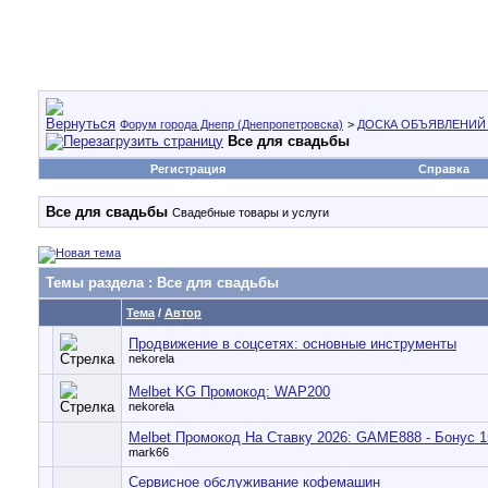
Форум города Днепр (Днепропетровска)
>
ДОСКА ОБЪЯВЛЕНИЙ
Все для свадьбы
Регистрация
Справка
Все для свадьбы
Свадебные товары и услуги
Темы раздела
: Все для свадьбы
Тема
/
Автор
Продвижение в соцсетях: основные инструменты
nekorela
Melbet KG Промокод: WAP200
nekorela
Melbet Промокод На Ставку 2026: GAME888 - Бонус 1
mark66
Сервисное обслуживание кофемашин