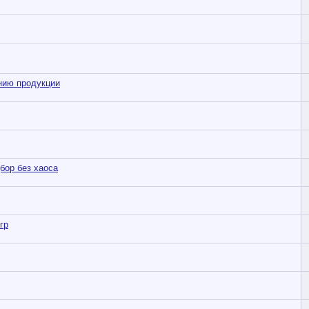
нию продукции
бор без хаоса
гр