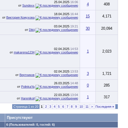
25.04.2025
16:06
4
408
от
Sundexx
18.04.2025
16:44
15
4,171
от
Виктория Кожухова
03.04.2025
19:21
30
20,094
от
Dikij
02.04.2025
14:53
1
2,023
от
makarena1234
02.04.2025
13:53
3
1,721
от
Вертников
26.03.2025
14:48
0
285
от
PolinkaYa
22.03.2025
13:04
1
317
от
Harenikoil
Страница 1 из 20
1
2
3
4
5
6
7
8
9
10
11
>
Последняя
»
Присутствуют
6 (Пользователей: 0, гостей: 6)