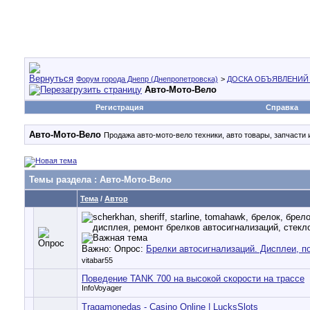
Форум города Днепр (Днепропетровска)
>
ДОСКА ОБЪЯВЛЕНИЙ
Авто-Мото-Вело
Регистрация
Справка
Авто-Мото-Вело
Продажа авто-мото-вело техники, авто товары, запчасти
Темы раздела
: Авто-Мото-Вело
Тема
/
Автор
Важно: Опрос:
Брелки автосигнализаций. Дисплеи, по
vitabar55
Поведение TANK 700 на высокой скорости на трассе
InfoVoyager
Tragamonedas - Casino Online | LucksSlots