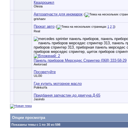
Квадроцикл
Olesia
Автозапчасти для иномарок
(
grishaev
Прокат авто
(
1
2
3
)
Real
Панель приборов Мерседес Спринтер (068) 333-58-29
Awtoroad
Посоветуйте
ULI30
Где купить моторное масло
PolinkaYa
Придбання запчастин до двигуна Д-65
Jasindo
Опции просмотра
Показаны темы с 1 по 30 из 598