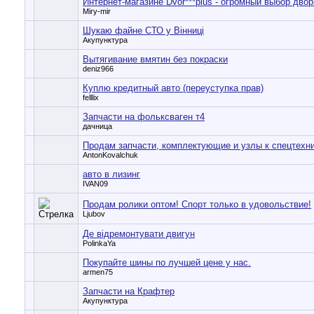
Интернет-магазине Dvor***plus - огромный выбор дво
Miry-mir
Шукаю файне СТО у Вінниці
Акупунктура
Вытягивание вмятин без покраски
deniz966
Куплю кредитный авто (переуступка прав)
felllix
Запчасти на фольксваген т4
дачница
Продам запчасти, комплектующие и узлы к спецтехн
AntonKovalchuk
авто в лизинг
IVAN09
Продам ролики оптом! Спорт только в удовольствие!
Ljubov
Де відремонтувати двигун
PolinkaYa
Покупайте шины по лучшей цене у нас.
armen75
Запчасти на Крафтер
Акупунктура