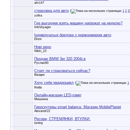
ahr147
страховка для авто
(
1
2
3
zofira
Где выгоднее взять машину напрокат на неделю?
InfoVoyager
Індивідуальні брелоки з держномером авто
Ektor
Нові рено
Nikki_23
Продаю BMW 3er 320 2004г.в
Руслан90
Стоит ли страховаться сейчас?
Валдис
Хочу себе квадроцикл
(
1
Retlis
Онлайн-магазин LED-ламп
Мишкина
Гироскутеры smart balance. Магазин MobilePlanet
Alexandr22
Ресори, СТРЕМЯНКИ, ВТУЛКИ.
tuning