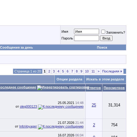
Имя
Запомнить?
Пароль
Сообщения за день
Поиск
Страница 1 из 20
1
2
3
4
5
6
7
8
9
10
11
>
Последняя
»
Опции раздела
Искать в этом разделе
оследнее сообщение
Ответов
Просмотров
25.05.2021
14:48
25
31,314
от
oleg000123
21.07.2026
21:44
2
754
от
InfoVoyager
16.07.2026
06:04