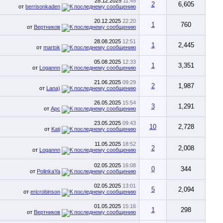
28.12.2025
11:45
2
6,605
от
berrisonkaden
20.12.2025
22:20
1
760
от
Вертников
28.08.2025
12:51
1
2,445
от
martok
05.08.2025
12:33
1
3,351
от
Logannn
21.06.2025
09:29
2
1,987
от
Lana)
26.05.2025
15:54
3
1,291
от
Арс
23.05.2025
09:43
10
2,728
от
Katj
11.05.2025
18:52
2
2,008
от
Logannn
02.05.2025
16:08
0
344
от
PolinkaYa
02.05.2025
13:01
5
2,094
от
ericrobinson
01.05.2025
15:16
1
298
от
Вертников