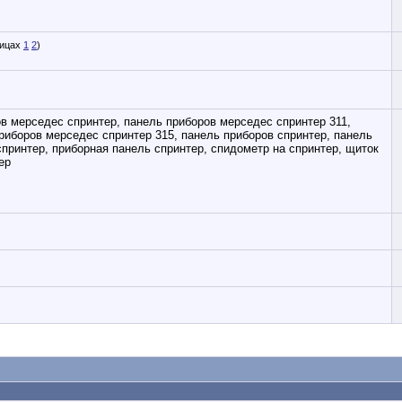
1
2
)