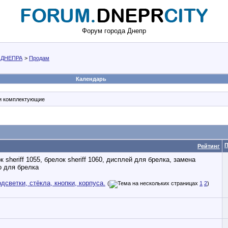
Форум города Днепр
 ДНЕПРА
>
Продам
Календарь
 и комплектующие
П
Рейтинг
дсветки, стёкла, кнопки, корпуса.
(
1
2
)