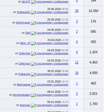
0
194
от
ahr147
26.06.2026
09:06
30
14,350
от
Svitlana111
25.06.2026
12:32
2
176
от
InfoVoyager
24.05.2026
20:06
2
585
от
Dikij
23.04.2026
11:58
0
355
от
Nikki_23
04.03.2026
00:39
4
1,424
от
Zefirchuk
03.03.2026
23:40
12
4,463
от
Zefirchuk
30.01.2026
16:08
16
4,600
от
PolinkaYa
23.01.2026
16:14
1
483
от
Вертников
09.01.2026
10:48
2
2,821
от
berrisonkaden
05.01.2026
19:23
1
1,783
от
Анатоль