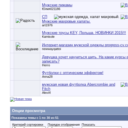
Мужские пижамы
Юлия021186
СП
Мужские махровые халаты.
art1976
Мужские трусы KEY, Польша. НОВИНКИ 2015!!!
Kamisole
Интернет-магазин мужской одежды progress-cv.c
newwayqattoi
Девушка хочет научиться шить. На какие курсы 
записать?
Herro
Футболки с оптическим эффектом!
Anna28
мужская новая футболка Abercrombie and
Fitch
AlexA!
Опции просмотра
Показаны темы с 1 по 30 из 51
Критерий сортировки
Порядок отображения
Показать