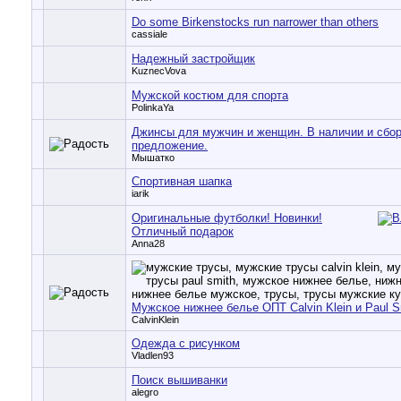
Do some Birkenstocks run narrower than others
cassiale
Надежный застройщик
KuznecVova
Мужской костюм для спорта
PolinkaYa
Джинсы для мужчин и женщин. В наличии и сбор
предложение.
Мышатко
Спортивная шапка
iarik
Оригинальные футболки! Новинки!
Отличный подарок
Anna28
Мужское нижнее белье ОПТ Calvin Klein и Paul S
CalvinKlein
Одежда с рисунком
Vladlen93
Поиск вышиванки
alegro