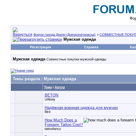
Фор
Форум города Днепр (Днепропетровска)
>
СОВМЕСТНЫЕ ПОКУП
Мужская одежда
Регистрация
Справка
Кал
Мужская одежда
Совместные покупки мужской одежды
Темы раздела
: Мужская одежда
Тема
/
Автор
BETON
UAboiy
Надёжная военная одежда для мужчин
Bird
How Much Does a
Forearm Tattoo Cost?
tattoofancy