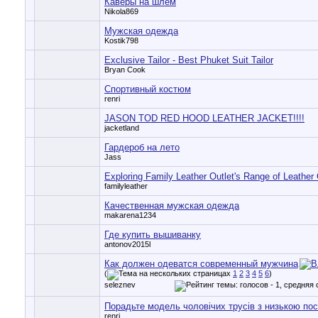
Каверы на шлем
Nikola869
Мужская одежда
Kostik798
Exclusive Tailor - Best Phuket Suit Tailor
Bryan Cook
Спортивный костюм
renri
JASON TOD RED HOOD LEATHER JACKET!!!!
jacketland
Гардероб на лето
Jass
Exploring Family Leather Outlet's Range of Leather
familyleather
Качественная мужская одежда
makarena1234
Где купить вышиванку
antonov2015l
Как должен одеватся современный мужчина
(
1
2
3
4
5
6
)
seleznev
Порадьте модель чоловічих трусів з низькою по
renri