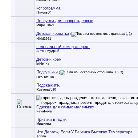
копрограмма
Николь84
Ползунки для новорожденных
Маришка21
Детская кроватка
(
1
2
)
Nikki1661
пеленальный комод эверест
Антон Мудрый
Детский крем
loli4e4ka
Подгузники
(
1
2
3
)
Окрыленка
Подскажите.
Ruslana7310
Одежда для самых маленьких
FeyaFeya
Привики в годик
Мишкина
Что Делать, Если У Ребенка Высокая Температура
Annilla