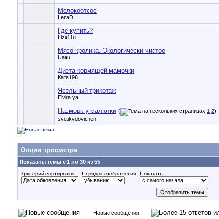
Молокоотсос
LenaD
Где купить?
Liza11u
Мясо кролика. Экологически чистое
Uaau
Диета кормящей мамочки
Катя196
Ясельный трикотаж
Elvira.ya
Насморк у малютки
(
1
2
)
svetikvdovichen
Опции просмотра
Показаны темы с 1 по 30 из 55
Критерий сортировки
Порядок отображения
Показать
Новые сообщения