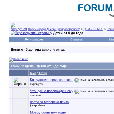
Фор
Форум города Днепр (Днепропетровска)
>
ДОМ И СЕМЬЯ
>
Наши
Детки от 0 до года
Регистрация
Справка
Кал
Детки от 0 до года
Детки от 0 до года
Темы раздела
: Детки от 0 до года
Тема
/
Автор
Как уложить ребенка спать.
(
evgeniyas
Что нужно новорожденному
(
samsam
части за готварска печка
josephdanial
Моему солнышку годик