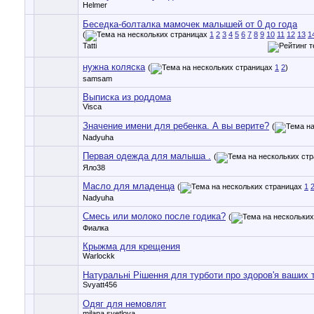
Helmer
Беседка-болталка мамочек малышей от 0 до года
(
1
2
3
4
5
6
7
8
9
10
11
12
13
1
Tatti
нужна коляска
(
1
2
)
samsam
Выписка из роддома
Visca
Значение имени для ребенка. А вы верите?
(
Nadyuha
Первая одежда для малыша .
(
Яло38
Масло для младенца
(
1
Nadyuha
Смесь или молоко после годика?
(
Фиалка
Крыжма для крещения
Warlockk
Натуральні Рішення для турботи про здоров'я ваших 
Svyatt456
Одяг для немовлят
milana.svetlova