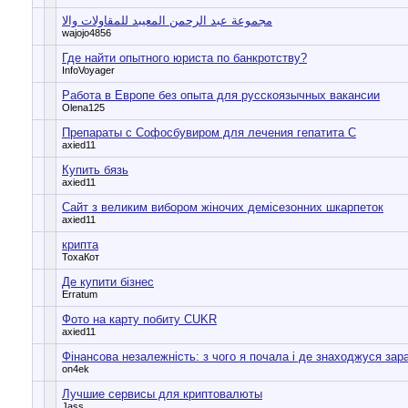
مجموعة عبد الرحمن المعيبد للمقاولات والا
wajojo4856
Где найти опытного юриста по банкротству?
InfoVoyager
Работа в Европе без опыта для русскоязычных вакансии
Olena125
Препараты с Софосбувиром для лечения гепатита С
axied11
Купить бязь
axied11
Сайт з великим вибором жіночих демісезонних шкарпеток
axied11
крипта
ТохаКот
Де купити бізнес
Erratum
Фото на карту побиту CUKR
axied11
Фінансова незалежність: з чого я почала і де знаходжуся зар
on4ek
Лучшие сервисы для криптовалюты
Jass