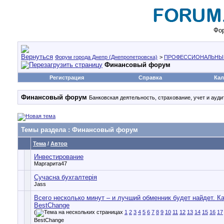
Фор
Форум города Днепр (Днепропетровска)
>
ПРОФЕССИОНАЛЬНЫ
Финансовый форум
Регистрация
Справка
Кал
Финансовый форум
Банковская деятельность, страхование, учет и аудит
Темы раздела
: Финансовый форум
Тема
/
Автор
Инвестирование
Маргарита47
Сучасна бухгалтерія
Jass
Всего несколько минут – и лучший обменник будет найдет. К
BestChange
(
1
2
3
4
5
6
7
8
9
10
11
12
13
14
15
16
17
BestChange