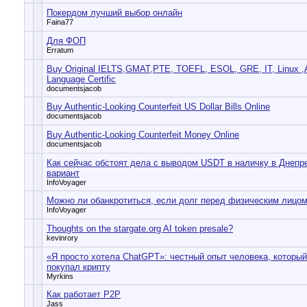
Покердом лучший выбор онлайн
Faina77
Для ФОП
Erratum
Buy Original IELTS,GMAT,PTE, TOEFL, ESOL, GRE, IT, Linux ,Az
Language Certific
documentsjacob
Buy Authentic-Looking Counterfeit US Dollar Bills Online
documentsjacob
Buy Authentic-Looking Counterfeit Money Online
documentsjacob
Как сейчас обстоят дела с выводом USDT в наличку в Днеп
вариант
InfoVoyager
Можно ли обанкротиться, если долг перед физическим лицо
InfoVoyager
Thoughts on the stargate.org AI token presale?
kevinrory
«Я просто хотела ChatGPT»: честный опыт человека, который 
покупал крипту
Myrkins
Как работает P2P
Jass