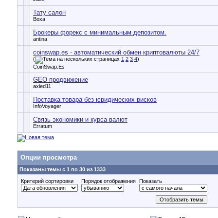
Тату салон
Воха
Брокеры форекс с минимальным депозитом.
antina
coinswap.es - автоматический обмен криптовалюты 24/7
(
1
2
3
4
)
CoinSwap.Es
GEO продвижение
axied11
Поставка товара без юридических рисков
InfoVoyager
Связь экономики и курса валют
Erratum
Опции просмотра
Показаны темы с 1 по 30 из 1333
Критерий сортировки
Порядок отображения
Показать