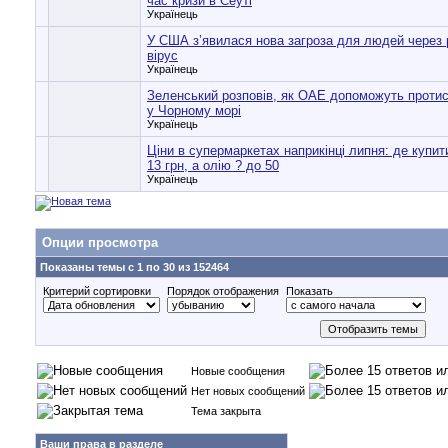
час кризи в Сеуті
Українець
У США з’явилася нова загроза для людей через 
вірус
Українець
Зеленський розповів, як ОАЕ допоможуть проти
у Чорному морі
Українець
Ціни в супермаркетах наприкінці липня: де купити
13 грн, а олію ? до 50
Українець
Опции просмотра
Показаны темы с 1 по 30 из 152464
Критерий сортировки
Порядок отображения
Показать
Новые сообщения
Нет новых сообщений
Тема закрыта
Ваши права в разделе