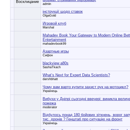
admin
інструкції щодо ставок
OlgaGold
Игровой клуб
Marshal
Mahadev Book Your Gateway to Modern Online Bett
Entertainment
mahadevbook99
Азартные игры
Сифон
blackview a80s
SashaTkach
What’s Next for Expert Data Scientists?
darshbhatt
Чому вам варто купити захист рук на мотоцикл?
Українець
Вибухи у Дніпрі сьогодні ввечері: виникла велич
пожежа
moderator
Відбулось понад 180 бойових зіткнень, ворог зап
тис. дронів ? Генштаб про ситуацію на фронт
Українець