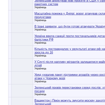
Зеленський анонсував нові проєкти зі США у сфе
ракетних систем
Українець
Масштабна пожежа у Дніпрі: ворог атакував скла
продуктами
Українець
В Ірані заявили, що були готові атакувати Україн
Українець
Україна ввела санкції проти постачальників дет
балістики РФ
Українець
Кількість постраждалих у результаті атаки рф н
зросла до 16
Українець
У Сеуті після напливу мігрантів залишилися май
дітей
Українець
Уряд ухвалив пакет підтримки аграріїв через росі
атаки у Чорному морі
Українець
Зеленський провів перестановки серед послів: х
посади
Українець
Вашингтон і Пекін можуть змусити москву захоті
Зеленський