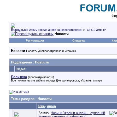
Фор
Форум города Днепр (Днепропетровска)
>
ГОРОД ДНЕПР
Новости
Регистрация
Справка
Кал
Новости
Новости Днепропетровска и Украины
Подразделы
: Новости
Раздел
Политика
(просматривают: 6)
Все политические дебаты города Днепропетровска, Украины и мира
Темы раздела
: Новости
Тема
/
Автор
Важно:
Новини України онлайн - сучасний
формат отримання інформації