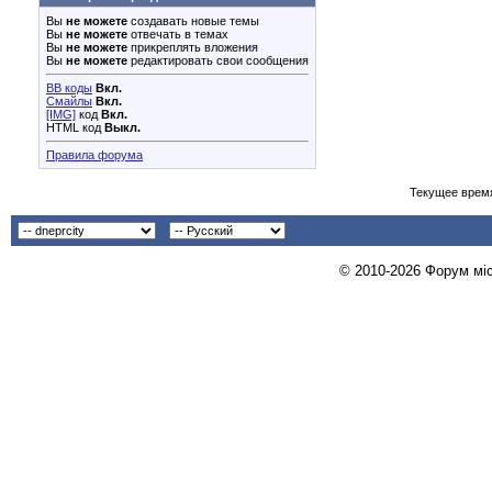
Вы
не можете
создавать новые темы
Вы
не можете
отвечать в темах
Вы
не можете
прикреплять вложения
Вы
не можете
редактировать свои сообщения
BB коды
Вкл.
Смайлы
Вкл.
[IMG]
код
Вкл.
HTML код
Выкл.
Правила форума
Текущее врем
© 2010-2026 Форум міст