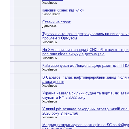
Українець
кавовий бізнес під ключ
SashaTkach
Ставки на спорт
Данило34
Туреччина та Ірак підстрахувались на випадок ч
проблем з Ормузом
Українець
На Хмельниччині сапери ДСНС обстежують тери
полігону після вибуху з детонацією
Українець
Київ звернувся до Лондона щодо ракет для ППО
Українець
В Саратові палає нафтопереробний завод після н
атаки дронів
Українець
Україна назвала скільки суден та портів, які ата
окупанти РФ з 2022 року
Українець
У липні рф зазнала рекордних втрат у живій силі
2026 року ? Генштаб
Українець
Мадрид розкритикував партнерів по ЄС за байдуж