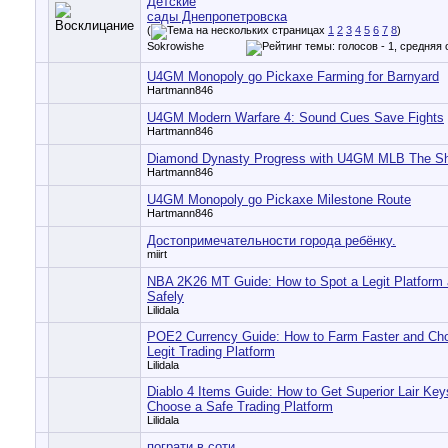
Детские
сады Днепропетровска
(
1
2
3
4
5
6
7
8
)
Sokrowishe
U4GM Monopoly go Pickaxe Farming for Barnyard
Hartmann846
U4GM Modern Warfare 4: Sound Cues Save Fights
Hartmann846
Diamond Dynasty Progress with U4GM MLB The S
Hartmann846
U4GM Monopoly go Pickaxe Milestone Route
Hartmann846
Достопримечательности города ребёнку.
miirt
NBA 2K26 MT Guide: How to Spot a Legit Platform
Safely
Lilidala
POE2 Currency Guide: How to Farm Faster and Ch
Legit Trading Platform
Lilidala
Diablo 4 Items Guide: How to Get Superior Lair Key
Choose a Safe Trading Platform
Lilidala
пограти в соти