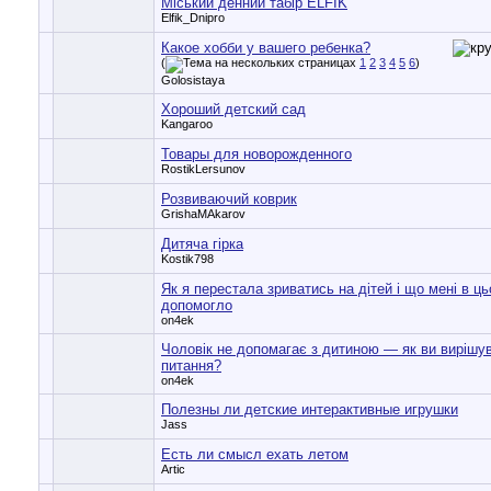
Міський денний табір ELFIK
Elfik_Dnipro
Какое хобби у вашего ребенка?
(
1
2
3
4
5
6
)
Golosistaya
Хороший детский сад
Kangaroo
Товары для новорожденного
RostikLersunov
Розвиваючий коврик
GrishaMAkarov
Дитяча гірка
Kostik798
Як я перестала зриватись на дітей і що мені в ц
допомогло
on4ek
Чоловік не допомагає з дитиною — як ви вирішу
питання?
on4ek
Полезны ли детские интерактивные игрушки
Jass
Есть ли смысл ехать летом
Artic