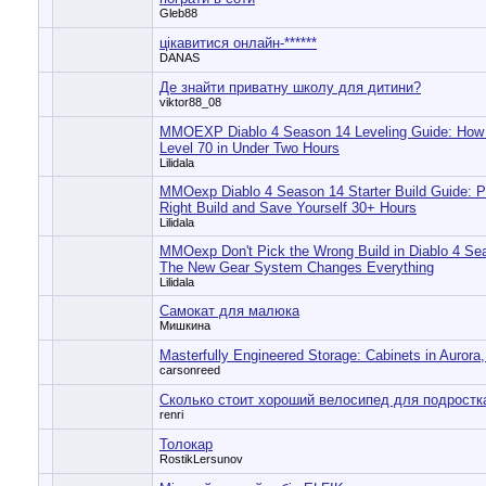
Gleb88
цікавитися онлайн-******
DANAS
Де знайти приватну школу для дитини?
viktor88_08
MMOEXP Diablo 4 Season 14 Leveling Guide: How
Level 70 in Under Two Hours
Lilidala
MMOexp Diablo 4 Season 14 Starter Build Guide: P
Right Build and Save Yourself 30+ Hours
Lilidala
MMOexp Don't Pick the Wrong Build in Diablo 4 Se
The New Gear System Changes Everything
Lilidala
Самокат для малюка
Мишкина
Masterfully Engineered Storage: Cabinets in Aurora
carsonreed
Сколько стоит хороший велосипед для подростк
renri
Толокар
RostikLersunov