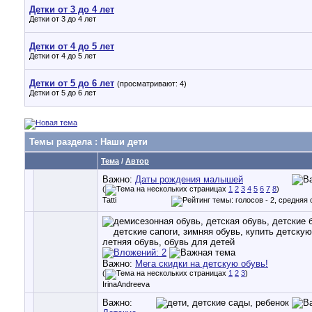
Детки от 3 до 4 лет
Детки от 3 до 4 лет
Детки от 4 до 5 лет
Детки от 4 до 5 лет
Детки от 5 до 6 лет
(просматривают: 4)
Детки от 5 до 6 лет
Темы раздела
: Наши дети
Тема
/
Автор
Важно:
Даты рождения малышей
(
1
2
3
4
5
6
7
8
)
Tatti
Важно:
Мега скидки на детскую обувь!
(
1
2
3
)
IrinaAndreeva
Важно: