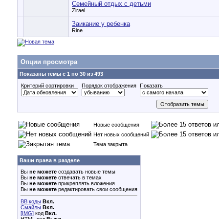
Семейный отдых с детьми
Zirael
Заикание у ребенка
Rine
Опции просмотра
Показаны темы с 1 по 30 из 493
Критерий сортировки
Порядок отображения
Показать
Новые сообщения
Нет новых сообщений
Тема закрыта
Ваши права в разделе
Вы
не можете
создавать новые темы
Вы
не можете
отвечать в темах
Вы
не можете
прикреплять вложения
Вы
не можете
редактировать свои сообщения
BB коды
Вкл.
Смайлы
Вкл.
[IMG]
код
Вкл.