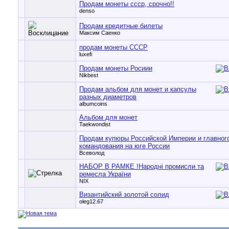
Продам монеты ссср, срочно!!
denso
Продам кредитные билеты
Максим Саенко
продам монеты СССР
luxefi
Продам монеты Росиии
Nikbest
Продам альбом для монет и капсулы
разных диаметров
albumcoins
Альбом для монет
Taekwondist
Продам купюры Российской Империи и главног
командования на юге России
Всеволод
НАБОР В РАМКЕ !Народні промисли та
ремесла України
NIX
Византийский золотой солид
oleg12.67