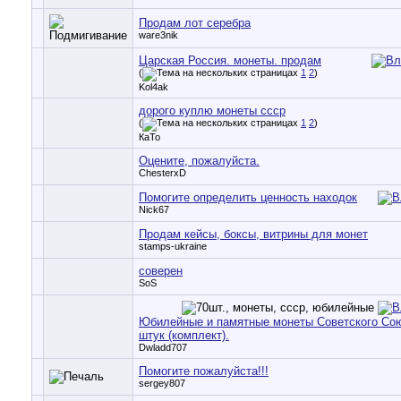
Продам лот серебра
ware3nik
Царская Россия. монеты. продам
(
1
2
)
Kol4ak
дорого куплю монеты ссср
(
1
2
)
КаТо
Оцените, пожалуйста.
ChesterxD
Помогите определить ценность находок
Nick67
Продам кейсы, боксы, витрины для монет
stamps-ukraine
соверен
SoS
Юбилейные и памятные монеты Советского Со
штук (комплект).
Dwladd707
Помогите пожалуйста!!!
sergey807