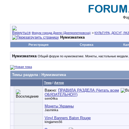
Фор
Форум города Днепр (Днепропетровска)
>
КУЛЬТУРА, ДОСУГ, Р
Нумизматика
Регистрация
Справка
Кал
Нумизматика
Общий форум по нумизматике. Монеты, настольные медали.
Темы раздела
: Нумизматика
Тема
/
Автор
Важно:
ПРАВИЛА РАЗДЕЛА (Читать всем
ОБЯЗАТЕЛЬНО!!!)
sem04ka
Монеты Украины
Jasminka
Vinyl Banners Baton Rouge
kingjames56