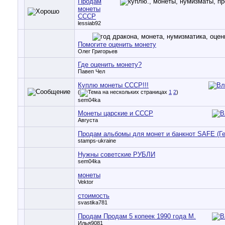
Продам
монеты
СССР
lessiab92
Помогите оценить монету
Олег Григорьев
Где оценить монету?
Павеп Чел
Куплю монеты СССР!!!
(
1
2
)
sem04ka
Монеты царские и СССР
Августа
Продам альбомы для монет и банкнот SAFE (Г
stamps-ukraine
Нужны советские РУБЛИ
sem04ka
монеты
Vektor
стоимость
svastika781
Продам Продам 5 копеек 1990 года М.
Илья9081