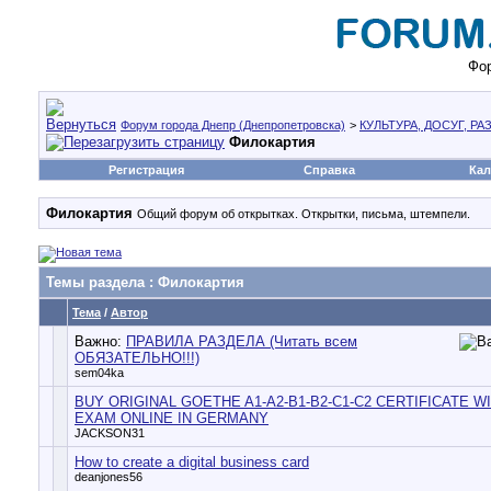
Фор
Форум города Днепр (Днепропетровска)
>
КУЛЬТУРА, ДОСУГ, Р
Филокартия
Регистрация
Справка
Кал
Филокартия
Общий форум об открытках. Открытки, письма, штемпели.
Темы раздела
: Филокартия
Тема
/
Автор
Важно:
ПРАВИЛА РАЗДЕЛА (Читать всем
ОБЯЗАТЕЛЬНО!!!)
sem04ka
BUY ORIGINAL GOETHE A1-A2-B1-B2-C1-C2 CERTIFICATE W
EXAM ONLINE IN GERMANY
JACKSON31
How to create a digital business card
deanjones56