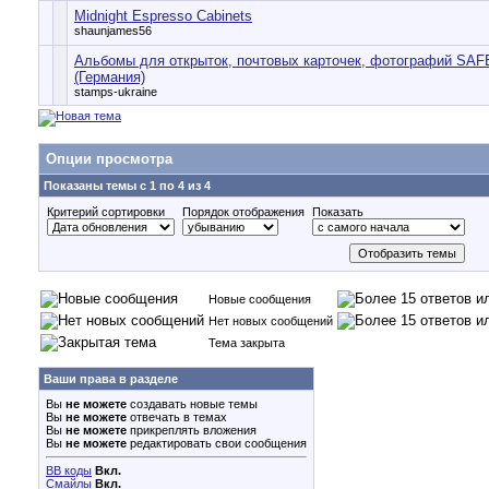
Midnight Espresso Cabinets
shaunjames56
Альбомы для открыток, почтовых карточек, фотографий SAF
(Германия)
stamps-ukraine
Опции просмотра
Показаны темы с 1 по 4 из 4
Критерий сортировки
Порядок отображения
Показать
Новые сообщения
Нет новых сообщений
Тема закрыта
Ваши права в разделе
Вы
не можете
создавать новые темы
Вы
не можете
отвечать в темах
Вы
не можете
прикреплять вложения
Вы
не можете
редактировать свои сообщения
BB коды
Вкл.
Смайлы
Вкл.