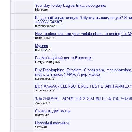
Your day-to-day Eagles trivia video game,
Kittredge
8. Где найти настоящую бабушку ясновидящую? Я н
+380661542367
tatanaolsenko
How to clean dust on your mobile phone to useing Fix 
fixmyspeakers
Музика
brad07226
Реабілітаційний центр Еволюція
НечуйЛевицький
Buy DiaMorphine, Etizolam, Clonazolam, Meclonazolam,
methylaminorex,4-MAR, A-pvp,Flakka
stevemeds77
BUY ANAVAR,CLENBUTEROL,TEST E, ANTI ANXIEXY
stevemeds77
강남가라오케 – 세련된 분위기에서 즐기는 최고의 노래방
ZaidenSeth
Скатерть для кухни
nikitatl6zh
Новорічні картинки
Semyan