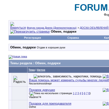
Фор
Форум города Днепр (Днепропетровска)
>
ДОСКА ОБЪЯВЛЕНИЙ
Обмен, подарки
Регистрация
Справка
Кал
Обмен, подарки
Отдам в хорошие руки
Темы раздела
: Обмен, подарки
Тема
/
Автор
Ваша помощь может изменить судьбы многих людей
Nezavisimostdnepr
Подарок девушке
(
1
2
3
4
5
6
7
8
)
Vladimir74
Подарок для преподавателя
Defne