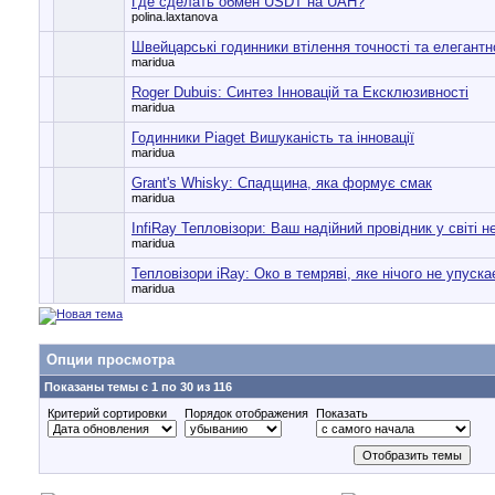
Где сделать обмен USDT на UAH?
polina.laxtanova
Швейцарські годинники втілення точності та елегантн
maridua
Roger Dubuis: Синтез Інновацій та Ексклюзивності
maridua
Годинники Piaget Вишуканість та інновації
maridua
Grant's Whisky: Спадщина, яка формує смак
maridua
InfiRay Тепловізори: Ваш надійний провідник у світі 
maridua
Тепловізори iRay: Око в темряві, яке нічого не упуска
maridua
Опции просмотра
Показаны темы с 1 по 30 из 116
Критерий сортировки
Порядок отображения
Показать