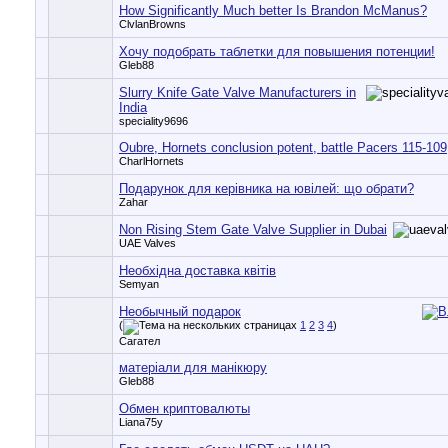
How Significantly Much better Is Brandon McManus?
ClvlanBrowns
Хочу подобрать таблетки для повышения потенции!
Gleb88
Slurry Knife Gate Valve Manufacturers in
India
speciality9696
Oubre, Hornets conclusion potent, battle Pacers 115-109
CharlHornets
Подарунок для керівника на ювілей: що обрати?
Zahar
Non Rising Stem Gate Valve Supplier in Dubai
UAE Valves
Необхідна доставка квітів
Semyan
Необычный подарок
(
1
2
3
4
)
Сагател
матеріали для манікюру
Gleb88
Обмен криптовалюты
Liana75y