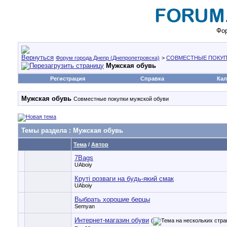
Фор
Форум города Днепр (Днепропетровска)
>
СОВМЕСТНЫЕ ПОКУП
Мужская обувь
Регистрация
Справка
Кал
Мужская обувь
Совместные покупки мужской обуви
Темы раздела
: Мужская обувь
Тема
/
Автор
7Bags
UAboiy
Круті розваги на будь-який смак
UAboiy
Выбрать хорошие берцы
Semyan
Интернет-магазин обуви
(