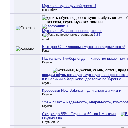
Мужская обувь ручной работы!
Генадий86
Мужская обувь от производителя.
(
1
2
3
)
amati
Быстрое СП. Классные мужские сандали кожа!
Гера
Настоящие Тимберленды – качество выше, чем 
Kityorrr
продам обувь кожаную, мужскую, вся ростовка, 
и в наличии в Харькове. доставка по Украине
обувь
Кроссовки New Balance – для спорта и жизни
Kityorrr
***e Air Max – надежность, уверенность, комфор
Kityorrr
Скидки до 85%! Обувь от 59 грн.! Магазин
Обувной.ua.
Обувной.ua