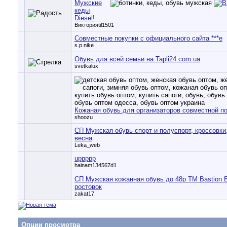
Мужские
кеды
Diesel!
Викторияtil1501
Совместные покупки с официального сайта ***e
s.p.nike
Обувь для всей семьи на Tapli24.com.ua
svetkalux
Кожаная обувь для организаторов совместной п
shoozu
СП Мужская обувь спорт и полуспорт, кроссовки
весна
Leka_web
uppppp
hainam134567d1
СП Мужская кожанная обувь до 48р ТМ Bastion 
ростовок
zakat17
Опции просмотра