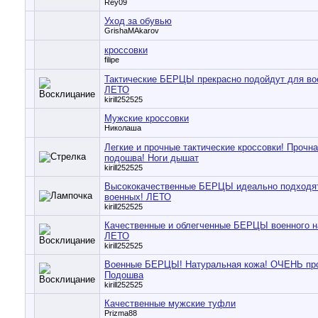
Rey09
Уход за обувью
GrishaMAkarov
кроссовки
filipe
Тактические БЕРЦЫ прекрасно подойдут для во
ЛЕТО
kirill252525
Мужские кроссовки
Николаша
Легкие и прочные тактические кроссовки! Прочн
подошва! Ноги дышат
kirill252525
Высококачественные БЕРЦЫ идеально подходя
военных! ЛЕТО
kirill252525
Качественные и облегченные БЕРЦЫ военного н
ЛЕТО
kirill252525
Военные БЕРЦЫ! Натуральная кожа! ОЧЕНЬ пр
Подошва
kirill252525
Качественные мужские туфли
Prizma88