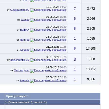
11.07.2024
14:09
7
3,472
от
ОлександрSTO
30.05.2024
15:38
5
2,966
от
sasha9
25.04.2023
16:20
8
2,805
от
BOBAH
24.04.2023
14:04
1
1,035
от
ibemreg
21.02.2023
11:28
8
17,606
от
wopexo
09.11.2021
11:28
0
1,608
от
goldenreefik.lviv
14.09.2018
10:00
1
10,712
от
Максимусис
07.09.2018
02:20
1
9,066
от
Avensis
Присутствуют
1 (Пользователей: 0, гостей: 1)