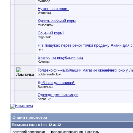
avadone
Нужен ваш совет
Vetochka
Купить собачий корм
muinoskov
Собачий корм!
OlgaGold
Я в пошуках перевіреної точки продажу Акани для с
renri
Бизнес на инкубации яиц
Koloman
Голденріфік-найбільший магазин океанічних риб у Л
goldenreefik.lviv
Добавки для свиней.
Висюлька
Одежда для питомцев
nazar123
Опции просмотра
Показаны темы с 1 по 12 из 12
Критерий сортировки
Порядок отображения
Показать