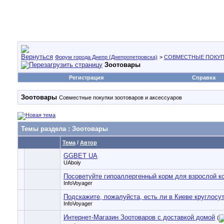
Форум города Днепр (Днепропетровска)
>
СОВМЕСТНЫЕ ПОКУП
Зоотовары
Регистрация
Справка
Зоотовары
Совместные покупки зоотоваров и аксессуаров
Темы раздела
: Зоотовары
Тема
/
Автор
GGBET UA
UAboiy
Посоветуйте гипоаллергенный корм для взрослой к
InfoVoyager
Подскажите, пожалуйста, есть ли в Киеве круглосу
InfoVoyager
Интернет-Магазин Зоотоваров с доставкой домой
(