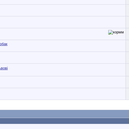
обак
ьвові