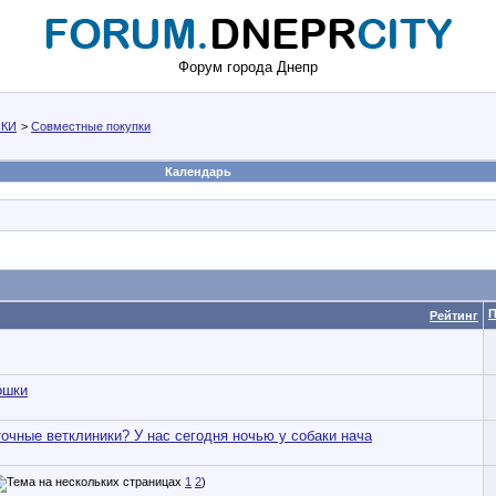
Форум города Днепр
КИ
>
Совместные покупки
Календарь
П
Рейтинг
ошки
точные ветклиники? У нас сегодня ночью у собаки нача
1
2
)