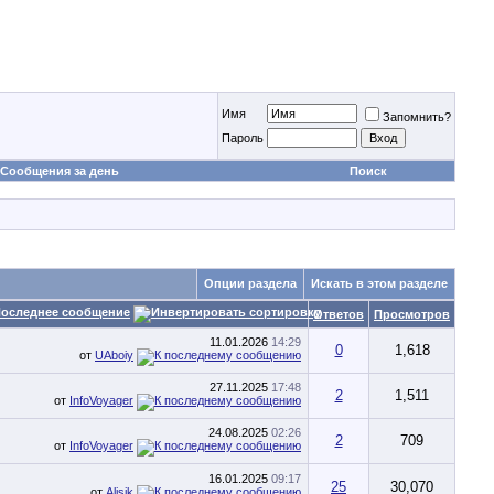
Имя
Запомнить?
Пароль
Сообщения за день
Поиск
Опции раздела
Искать в этом разделе
оследнее сообщение
Ответов
Просмотров
11.01.2026
14:29
0
1,618
от
UAboiy
27.11.2025
17:48
2
1,511
от
InfoVoyager
24.08.2025
02:26
2
709
от
InfoVoyager
16.01.2025
09:17
25
30,070
от
Alisik