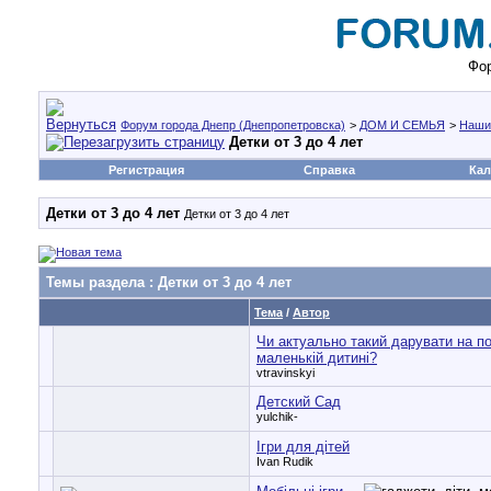
Фор
Форум города Днепр (Днепропетровска)
>
ДОМ И СЕМЬЯ
>
Наши
Детки от 3 до 4 лет
Регистрация
Справка
Кал
Детки от 3 до 4 лет
Детки от 3 до 4 лет
Темы раздела
: Детки от 3 до 4 лет
Тема
/
Автор
Чи актуально такий дарувати на п
маленькій дитині?
vtravinskyi
Детский Сад
yulchik-
Ігри для дітей
Ivan Rudik