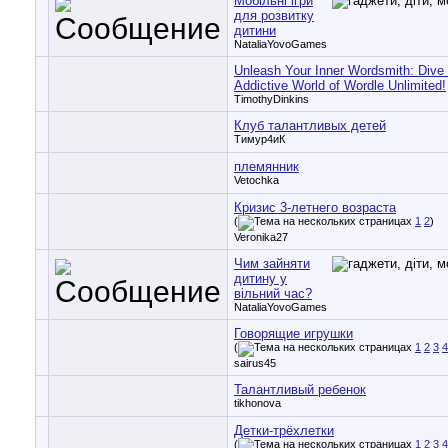
Мобільні ігри
для розвитку
дитини
NataliaYovoGames
Unleash Your Inner Wordsmith: Dive 
Addictive World of Wordle Unlimited!
TimothyDinkins
Клуб талантливых детей
Тимур4иК
племянник
Vetochka
Кризис 3-летнего возраста
(
1
2
)
Veronika27
Чим зайняти
дитину у
вільний час?
NataliaYovoGames
Говорящие игрушки
(
1
2
3
4
sairus45
Талантливый ребенок
tikhonova
Детки-трёхлетки
(
1
2
3
4