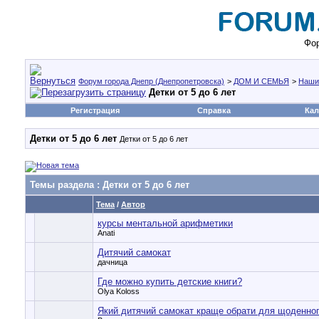
Фор
Форум города Днепр (Днепропетровска)
>
ДОМ И СЕМЬЯ
>
Наши
Детки от 5 до 6 лет
Регистрация
Справка
Кал
Детки от 5 до 6 лет
Детки от 5 до 6 лет
Темы раздела
: Детки от 5 до 6 лет
Тема
/
Автор
курсы ментальной арифметики
Anati
Дитячий самокат
дачница
Где можно купить детские книги?
Olya Koloss
Який дитячий самокат краще обрати для щоденног