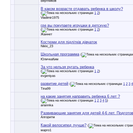
Вертников
В каком возрасте отдавать ребенка в школу?
(
1
2
)
Vladimir1975
где вы покупаете игрушки в детскую?
(
1
2
)
Жаннет
Костюми для підлітків дівчаток
Nikki_23
Школьная программа
(
ЮличкаКим
За что нельзя ругать ребенка
(
1
2
)
evgeniyas
развитие детей
(
1
2
3
4
Tina99
на какие занятия направить ребенка 6 лет ?
(
1
2
3
4
5
)
ariannka
Развивающие занятия для детей 4-6 лет. Подготов
Алгоритм
Какой велосипед лучше?
(
марго1