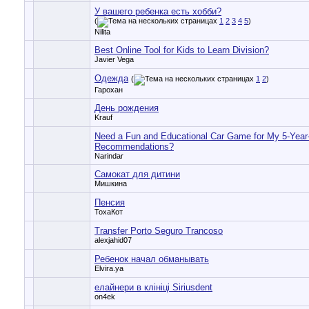
У вашего ребенка есть хобби?
(
1
2
3
4
5
)
Nilita
Best Online Tool for Kids to Learn Division?
Javier Vega
Одежда
(
1
2
)
Гарохан
День рождения
Krauf
Need a Fun and Educational Car Game for My 5-Year
Recommendations?
Narindar
Самокат для дитини
Мишкина
Пенсия
ТохаКот
Transfer Porto Seguro Trancoso
alexjahid07
Ребенок начал обманывать
Elvira.ya
елайнери в клініці Siriusdent
on4ek