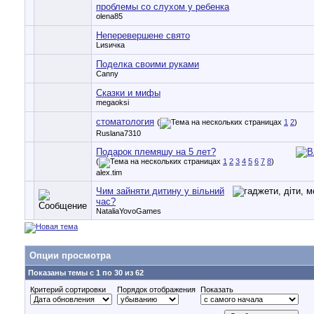
проблемы со слухом у ребенка
olena85
Неперевершене свято
Lиsичка
Поделка своими руками
Canny
Сказки и мифы
megaoksi
стоматология
(
1
2
)
Ruslana7310
Подарок племяшу на 5 лет?
(
1
2
3
4
5
6
7
8
)
alex.tim
Чим зайняти дитину у вільний
час?
NataliaYovoGames
Опции просмотра
Показаны темы с 1 по 30 из 62
Критерий сортировки
Порядок отображения
Показать