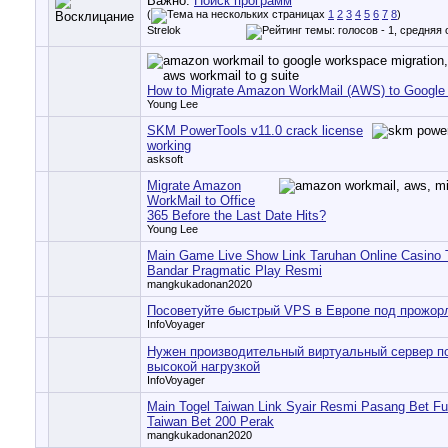
Важно:
Поиск программ
(
1
2
3
4
5
6
7
8
)
Strelok
How to Migrate Amazon WorkMail (AWS) to Googl
Young Lee
SKM PowerTools v11.0 crack license
working
asksoft
Migrate Amazon
WorkMail to Office
365 Before the Last Date Hits?
Young Lee
Main Game Live Show Link Taruhan Online Casino 
Bandar Pragmatic Play Resmi
mangkukadonan2020
Посоветуйте быстрый VPS в Европе под прожор
InfoVoyager
Нужен производительный виртуальный сервер по
высокой нагрузкой
InfoVoyager
Main Togel Taiwan Link Syair Resmi Pasang Bet Ful
Taiwan Bet 200 Perak
mangkukadonan2020