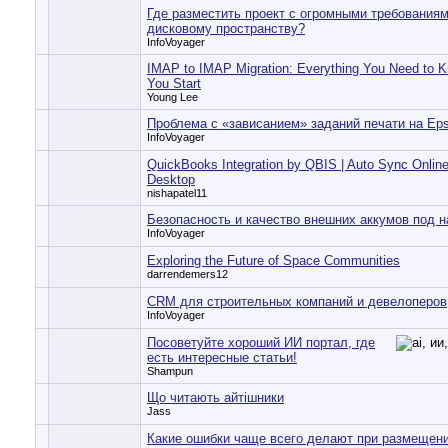
Где разместить проект с огромными требованиям
дисковому пространству?
InfoVoyager
IMAP to IMAP Migration: Everything You Need to 
You Start
Young Lee
Проблема с «зависанием» заданий печати на Ep
InfoVoyager
QuickBooks Integration by QBIS | Auto Sync Onlin
Desktop
nishapatel11
Безопасность и качество внешних аккумов под 
InfoVoyager
Exploring the Future of Space Communities
darrendemers12
CRM для строительных компаний и девелоперов
InfoVoyager
Посоветуйте хороший ИИ портал, где
есть интересные статьи!
Shampun
Що читають айтішники
Jass
Какие ошибки чаще всего делают при размещен