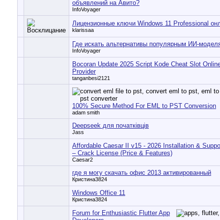
объявлений на Авито?
InfoVoyager
Лицензионные ключи Windows 11 Professional он
klarissaa
Где искать альтернативы популярным ИИ-модел
InfoVoyager
Bocoran Update 2025 Script Kode Cheat Slot Onli
Provider
tanganbesi2121
100% Secure Method For EML to PST Conversion
adam smith
Deepseek для початківців
Jass
Affordable Caesar II v15 - 2026 Installation & Supp
– Crack License (Price & Features)
Caesar2
где я могу скачать офис 2013 активированный
Кристина3824
Windows Office 11
Кристина3824
Forum for Enthusiastic Flutter App