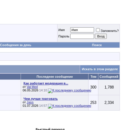
Имя
Запомнить?
Пароль
Сообщения за день
Поиск
Искать в этом разделе
Последнее сообщение
Тем
Сообщений
Как работает модерация в...
от
Val Med
300
1,788
06.05.2026
14:10
Чем лучше торговать
от
Jass
253
2,334
01.07.2026
14:57
Быстрый переход