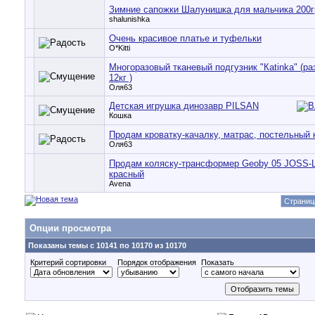
Зимние сапожки Шалунишка для мальчика 200г
shalunishka
Очень красивое платье и туфельки
O*Kitti
Многоразовый тканевый подгузник "Кatinka" (ра
12кг )
Оля63
Детская игрушка динозавр PILSAN
Кошка
Продам кроватку-качалку, матрас, постельный 
Оля63
Продам коляску-трансформер Geoby 05 JOSS-L
красный
Avena
Страниц
Опции просмотра
Показаны темы с 10141 по 10170 из 10170
Критерий сортировки
Порядок отображения
Показать