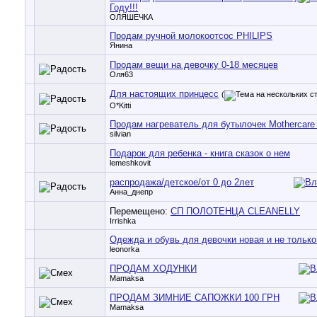
Году!!!
ОЛЯШЕЧКА
Продам ручной молокоотсос PHILIPS
Янина
Продам вещи на девочку 0-18 месяцев
Оля63
Для настоящих принцесс
(
O*Kitti
Продам нагреватель для бутылочек Mothercare
silvian
Подарок для ребенка - книга сказок о нем
lemeshkovit
распродажа/детское/от 0 до 2лет
Анна_днепр
Перемещено:
СП ПОЛОТЕНЦА CLEANELLY
Irrishka
Одежда и обувь для девочки новая и не только 
leonorka
ПРОДАМ ХОДУНКИ
Mamaksa
ПРОДАМ ЗИМНИЕ САПОЖКИ 100 ГРН
Mamaksa