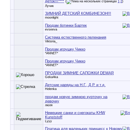
деток!!!****
(
1
2
)
Лучик
ЗИМНИЙ ДЕТСКИЙ КОМБИНЕЗОН!!!
moonlight
Продам ботинки Бартек
evseeva
Система естественного пеленания
Viktoria_
Продам игрушку Чикко
*ANNET*
Продам игрушку Чикко
*ANNET*
ПРОДАМ ЗИМНИЕ САПОЖКИ DEMAR
Geka4ka
Детские наряды на Н.Г., Д.Р. и т.д.
Helenka
продам новую зимнюю курточку на
девочку
люля
Немецкие санки и снегокаты KHW
Kunststoff
Lyyy
Платица для маленьких принцесс к Новому