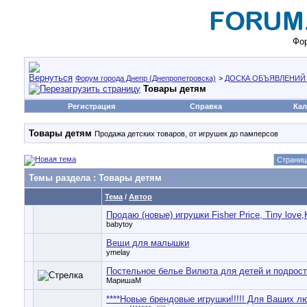
Фор
Форум города Днепр (Днепропетровска)
>
ДОСКА ОБЪЯВЛЕНИЙ
Товары детям
Регистрация
Справка
Кал
Товары детям
Продажа детских товаров, от игрушек до памперсов
Страниц
Темы раздела
: Товары детям
Тема
/
Автор
Продаю (новые) игрушки Fisher Price, Tiny love,
babytoy
Вещи для малышки
ymelay
Постельное белье Вилюта для детей и подрост
МаришаМ
****Новые брендовые игрушки!!!!! Для Ваших 