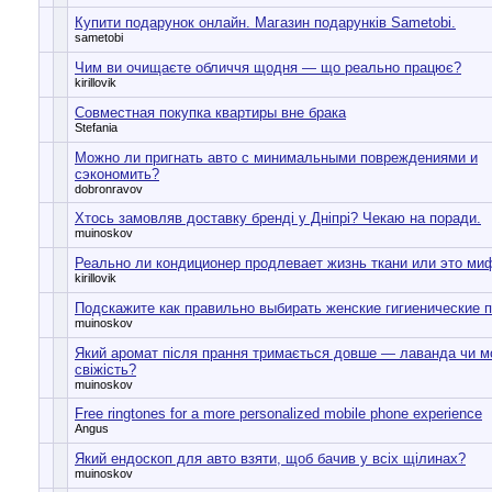
Купити подарунок онлайн. Магазин подарунків Sametobi.
sametobi
Чим ви очищаєте обличчя щодня — що реально працює?
kirillovik
Совместная покупка квартиры вне брака
Stefania
Можно ли пригнать авто с минимальными повреждениями и
сэкономить?
dobronravov
Хтось замовляв доставку бренді у Дніпрі? Чекаю на поради.
muinoskov
Реально ли кондиционер продлевает жизнь ткани или это ми
kirillovik
Подскажите как правильно выбирать женские гигиенические 
muinoskov
Який аромат після прання тримається довше — лаванда чи м
свіжість?
muinoskov
Free ringtones for a more personalized mobile phone experience
Angus
Який ендоскоп для авто взяти, щоб бачив у всіх щілинах?
muinoskov