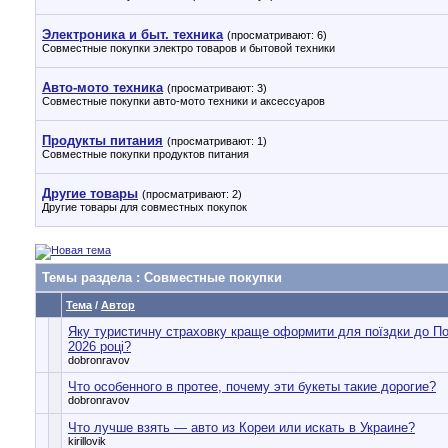
Электроника и быт. техника
(просматривают: 6)
Совместные покупки электро товаров и бытовой техники
Авто-мото техника
(просматривают: 3)
Совместные покупки авто-мото техники и аксессуаров
Продукты питания
(просматривают: 1)
Совместные покупки продуктов питания
Другие товары
(просматривают: 2)
Другие товары для совместных покупок
Темы раздела
: Совместные покупки
Тема
/
Автор
Яку туристичну страховку краще оформити для поїздки до П
2026 році?
dobronravov
Что особенного в протее, почему эти букеты такие дорогие?
dobronravov
Что лучше взять — авто из Кореи или искать в Украине?
kirillovik