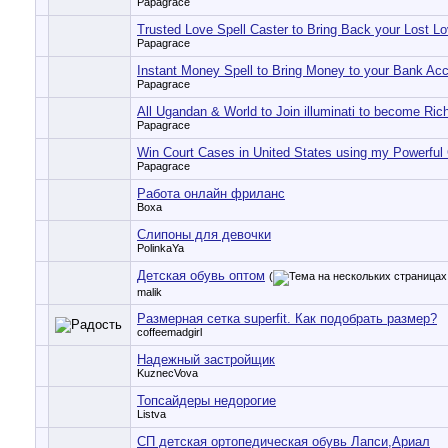
Papagrace
Trusted Love Spell Caster to Bring Back your Lost L
Papagrace
Instant Money Spell to Bring Money to your Bank Ac
Papagrace
All Ugandan & World to Join illuminati to become Ric
Papagrace
Win Court Cases in United States using my Powerful
Papagrace
Работа онлайн фриланс
Воха
Слипоны для девочки
PolinkaYa
Детская обувь оптом
(
malik
Размерная сетка superfit. Как подобрать размер?
coffeemadgirl
Надежный застройщик
KuznecVova
Топсайдеры недорогие
Listva
СП детская ортопедическая обувь Лапси,Ариал