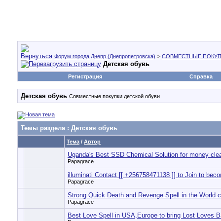
Форум города Днепр (Днепропетровска)
>
СОВМЕСТНЫЕ ПОКУП
Детская обувь
Регистрация
Справка
Детская обувь
Совместные покупки детской обуви
Темы раздела
: Детская обувь
Тема
/
Автор
Uganda's Best SSD Chemical Solution for money cle
Papagrace
illuminati Contact [[ +256758471138 ]] to Join to b
Papagrace
Strong Quick Death and Revenge Spell in the World 
Papagrace
Best Love Spell in USA,Europe to bring Lost Loves 