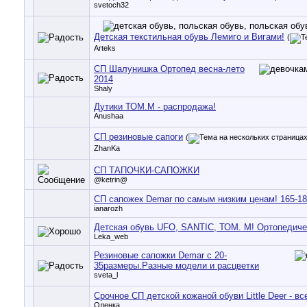
svetoch32
Детская текстильная обувь Лемиго и Вигами!
(
Arteks
СП Шалунишка Ортопед весна-лето
2014
Shaly
Дутики ТОМ.М - распродажа!
Anushaa
СП резиновые сапоги
(
ZhanKa
СП ТАПОЧКИ-САПОЖКИ
@ketrin@
СП сапожек Demar по самым низким ценам! 165-18
ianarozh
Детская обувь UFO, SANTIC, ТОМ. М! Ортопедиче
Leka_web
Резиновые сапожки Demar с 20-
35размеры.Разные модели и расцветки
sveta_l
Срочное СП детской кожаной обуви Little Deer - все
Оленка