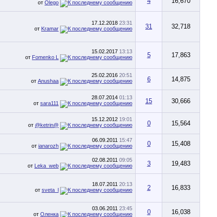
4
16,670
от
Olego
17.12.2018
23:31
31
32,718
от
Kramar
15.02.2017
13:13
5
17,863
от
Fomenko L
25.02.2016
20:51
6
14,875
от
Anushaa
28.07.2014
01:13
15
30,666
от
sara111
15.12.2012
19:01
0
15,564
от
@ketrin@
06.09.2011
15:47
0
15,408
от
ianarozh
02.08.2011
09:05
3
19,483
от
Leka_web
18.07.2011
20:13
2
16,833
от
sveta_l
03.06.2011
23:45
0
16,038
от
Оленка