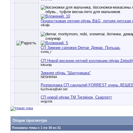
Подростковая летняя обувь B&G, летняя детская 
vikulja
СП Зимние сапожки Demar. Демар. Польша.
sveta_l
СП Новой весенне-летней коллекции обуви Zetpol(
kitsunja
Зимняя обувь "Шалунишка"
NESHKINA
Розпродажа СП сандалей FORREST очень ДЕШЕВО
kychvara@ukr.net
СП новой обуви ТМ Тигрёнок, Скарлетт
avgysta
Опции просмотра
Показаны темы с 1 по 30 из 31