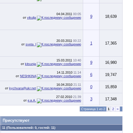
04.04.2011
00:05
9
18,639
от
vikulja
20.03.2011
00:22
1
17,365
от
sveta_l
15.03.2011
10:40
9
16,980
от
kitsunja
14.11.2010
11:14
6
19,747
от
NESHKINA
16.04.2010
21:11
0
15,859
от
kychvara@ukr.net
27.02.2010
21:39
3
17,348
от
е.в.А.
Страница 1 из 2
1
2
>
Присутствуют
11 (Пользователей: 0, гостей: 11)