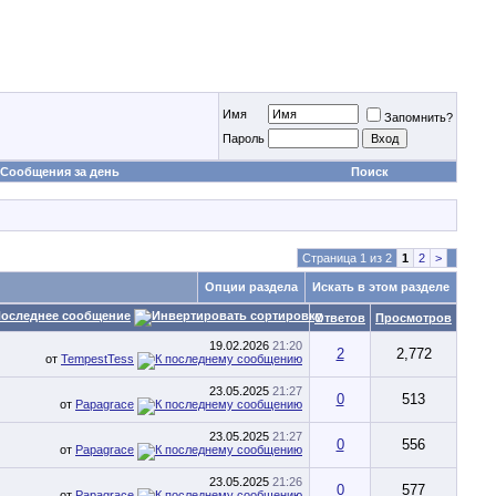
Имя
Запомнить?
Пароль
Сообщения за день
Поиск
Страница 1 из 2
1
2
>
Опции раздела
Искать в этом разделе
оследнее сообщение
Ответов
Просмотров
19.02.2026
21:20
2
2,772
от
TempestTess
23.05.2025
21:27
0
513
от
Papagrace
23.05.2025
21:27
0
556
от
Papagrace
23.05.2025
21:26
0
577
от
Papagrace