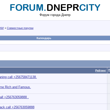
Форум города Днепр
КИ
>
Совместные покупки
Календарь
П
Рейтинг
aning call +256758471138.
ecome Rich and Famous.
call +256763059888 .
Back call +256763059888