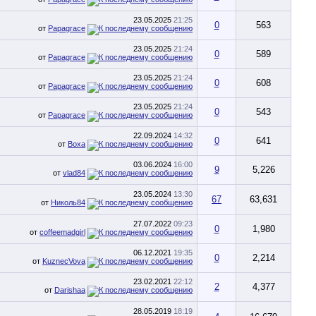
23.05.2025
21:25
0
563
от
Papagrace
23.05.2025
21:24
0
589
от
Papagrace
23.05.2025
21:24
0
608
от
Papagrace
23.05.2025
21:24
0
543
от
Papagrace
22.09.2024
14:32
0
641
от
Воха
03.06.2024
16:00
9
5,226
от
vlad84
23.05.2024
13:30
67
63,631
от
Николь84
27.07.2022
09:23
0
1,980
от
coffeemadgirl
06.12.2021
19:35
0
2,214
от
KuznecVova
23.02.2021
22:12
2
4,377
от
Darishaa
28.05.2019
18:19