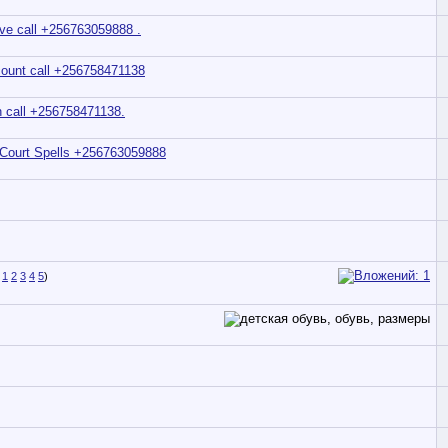
ove call +256763059888 .
count call +256758471138
h call +256758471138.
 Court Spells +256763059888
1
2
3
4
5
)