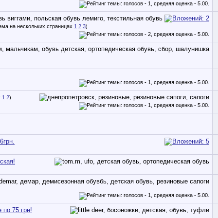
1
2
3
)
1
2
)
6грн.
ская!
 по 75 грн!