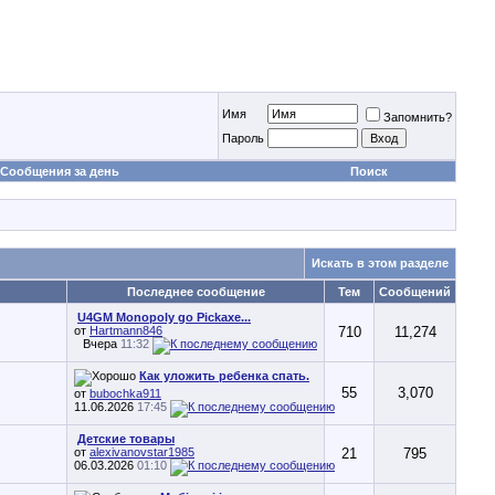
Имя
Запомнить?
Пароль
Сообщения за день
Поиск
Искать в этом разделе
Последнее сообщение
Тем
Сообщений
U4GM Monopoly go Pickaxe...
от
Hartmann846
710
11,274
Вчера
11:32
Как уложить ребенка спать.
55
3,070
от
bubochka911
11.06.2026
17:45
Детские товары
от
alexivanovstar1985
21
795
06.03.2026
01:10