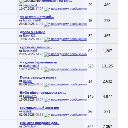
Мобільні ігри для...
29
489
от
Данило34
10.07.2026
17:07
Чи актуально такий...
от
bubochka911
15
228
23.06.2026
11:41
Дрова в Самаре
от
Ваня325
32
467
14.05.2026
19:12
курсы ментальной...
от
helenka06
62
1,207
29.05.2026
14:29
4 неделя беременности
от
dianamm23
323
10,125
10.07.2026
09:38
Поиск репродуктолога
от
on4ek
14
2,632
02.06.2026
09:56
Вибір відеопередавача для...
от
PolinkaYa
149
4,877
15.06.2026
13:07
криминальный детектив
от
on4ek
26
271
02.06.2026
09:53
Яке мясо придбати для...
от
Zefirchuk
822
7,357