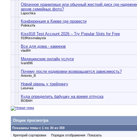
Облачное хранилище или обычный жесткий диск где надежне
архив семейных фото?
Lapochka
Конференция в Киеве где провести
PolinkaYa
Kiss918 Test Account 2026 – Try Popular Slots for Free
918Kissmalaysia
Все для дома - каминов
vlad84
Медецинские онлайн услуги
Ivan896
Почему после кодировки возвращается зависимость?
Antonio_B
Новий рівень у трейдингу
Lиsичка
Куда определить бабушку на время отпуска
BOBAH
Опции просмотра
Показаны темы с 1 по 30 из 359
Критерий сортировки
Порядок отображения
Показать