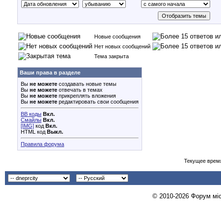
Новые сообщения
Нет новых сообщений
Тема закрыта
Ваши права в разделе
Вы
не можете
создавать новые темы
Вы
не можете
отвечать в темах
Вы
не можете
прикреплять вложения
Вы
не можете
редактировать свои сообщения
BB коды
Вкл.
Смайлы
Вкл.
[IMG]
код
Вкл.
HTML код
Выкл.
Правила форума
Текущее врем
© 2010-2026 Форум міст