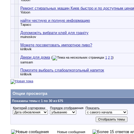
Yotoon
Ремонт стиральных машин Киев быстро и по доступным цена
Yotoon
найти честную и полную информацию
Тарасс
Допоможіть вибрати клей для граніту
muinoskov
Можете посоветовать импортное пиво?
kirillovik
Двери для дома
(
1
2
3
)
samsam
Помогите выбрать слабоалкогольный напиток
kirillovik
Опции просмотра
Показаны темы с 1 по 30 из 675
Критерий сортировки
Порядок отображения
Показать
Новые сообщения