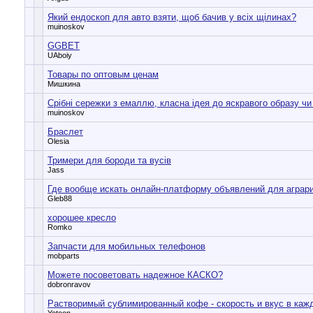
Який ендоскоп для авто взяти, щоб бачив у всіх щілинах?
muinoskov
GGBET
UAboiy
Товары по оптовым ценам
Мишкина
Срібні сережки з емаллю, класна ідея до яскравого образу чи 
muinoskov
Браслет
Olesia
Тримери для бороди та вусів
Jass
Где вообще искать онлайн-платформу объявлений для аграр
Gleb88
хорошее кресло
Romko
Запчасти для мобильных телефонов
mobparts
Можете посоветовать надежное КАСКО?
dobronravov
Растворимый сублимированный кофе - скорость и вкус в каж