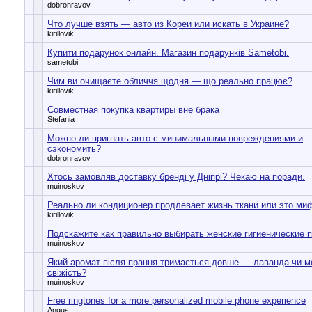
dobronravov
Что лучше взять — авто из Кореи или искать в Украине?
kirillovik
Купити подарунок онлайн. Магазин подарунків Sametobi.
sametobi
Чим ви очищаєте обличчя щодня — що реально працює?
kirillovik
Совместная покупка квартиры вне брака
Stefania
Можно ли пригнать авто с минимальными повреждениями и
сэкономить?
dobronravov
Хтось замовляв доставку бренді у Дніпрі? Чекаю на поради.
muinoskov
Реально ли кондиционер продлевает жизнь ткани или это ми
kirillovik
Подскажите как правильно выбирать женские гигиенические 
muinoskov
Який аромат після прання тримається довше — лаванда чи м
свіжість?
muinoskov
Free ringtones for a more personalized mobile phone experience
Angus