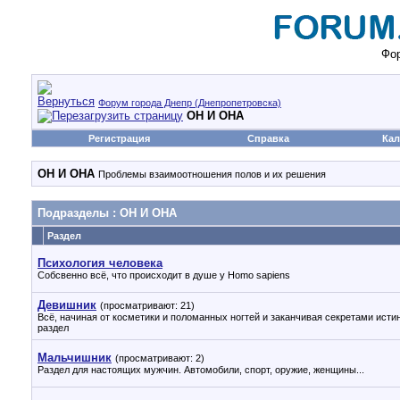
Фор
Форум города Днепр (Днепропетровска)
ОН И ОНА
Регистрация
Справка
Кал
ОН И ОНА
Проблемы взаимоотношения полов и их решения
Подразделы
: ОН И ОНА
Раздел
Психология человека
Собсвенно всё, что происходит в душе у Homo sapiens
Девишник
(просматривают: 21)
Всё, начиная от косметики и поломанных ногтей и заканчивая секретами исти
раздел
Мальчишник
(просматривают: 2)
Раздел для настоящих мужчин. Автомобили, спорт, оружие, женщины...