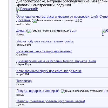
Ортопедические матрасы и кровати от производителей. Скидк
Доставка.
(
1
2
3
)
matras-shop
Диван
(
1
2
3
)
Кроха
Якісна побутова техніка та електроніка
Shkolyar101
Лазерна епіляція та штучний інтелект
OlgaGold
Дизайнерские часы из Испании Nomon. Харьков, Киев
Мария Корж
Хочу залишити відгук про сайт Пледо Манія
игорь1984
Телевизор
Emma
Посуда. подарки. сувениры)!
(
1
2
)
kasyat
Жалюзи, тканевые роллеты (рулонные шторы)
_yana_