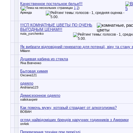
Качественное постельное белье!!!
(
1
2
)
Армида
!!!СП КОМНАТНЫЕ ЦВЕТЫ ПО ОЧЕНЬ
ВЫГОДНЫМ ЦЕНАМ!!!
nuta_yurchenko
Як вибрати відповідний генератор для потенції, віку та стану 
Miliann
Душевая кабина из стекла
Яна Вовченко
Бытовая химия
Оксана121
одеяло
Andriana123
Демисезонное одеяло
xaliskaxpetr
Как помочь мужу, который страдает от алкоголизма?
BOBAH
огляд найвідоміших брендів наручних годинників з Америки
on4ek
Перевезення техніки при переїзді