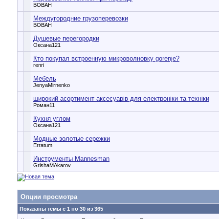
BOBAH
Междугородние грузоперевозки
BOBAH
Душевые перегородки
Оксана121
Кто покупал встроенную микроволновку gorenje?
renri
Мебель
JenyaMirnenko
широкий асортимент аксесуарів для електроніки та техніки
Роман11
Кухня углом
Оксана121
Модные золотые сережки
Erratum
Инструменты Mannesman
GrishaMAkarov
Опции просмотра
Показаны темы с 1 по 30 из 365