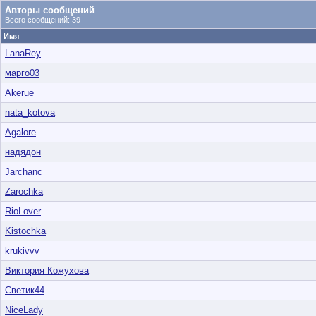
Авторы сообщений
Всего сообщений: 39
Имя
LanaRey
марго03
Akerue
nata_kotova
Agalore
надядон
Jarchanc
Zarochka
RioLover
Kistochka
krukivvv
Виктория Кожухова
Светик44
NiceLady