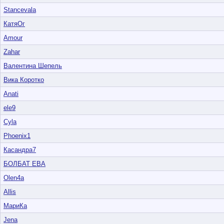
Stancevala
КатяОг
Amour
Zahar
Валентина Шепель
Вика Коротко
Anati
ele9
Cyla
Phoenix1
Касандра7
БОЛБАТ ЕВА
Olen4a
Allis
МариКа
Jena