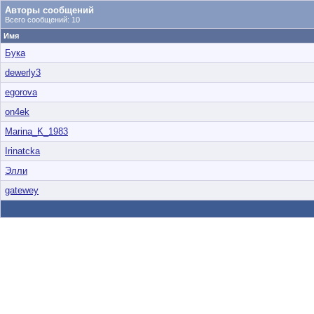
Авторы сообщений
Всего сообщений: 10
Имя
Бука
dewerly3
egorova
on4ek
Marina_K_1983
Irinatcka
Элли
gatewey