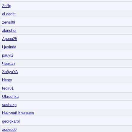
ZoRg
el.degrit
zews89
alanshor
Арина25
Ljusinda
pauyl2
Черкан
SofiyaYA
Henry
fedir81
Okroshka
sashazp
Николай Кришнев
georgkarol
aseved0