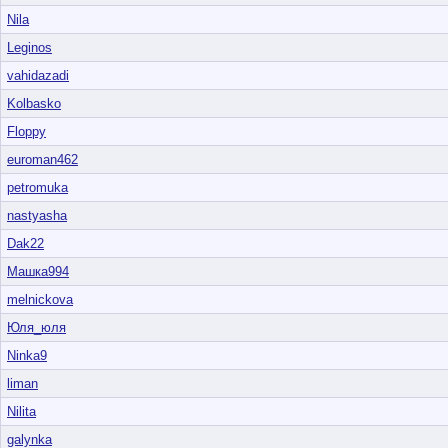
Nila
Leginos
vahidazadi
Kolbasko
Floppy
euroman462
petromuka
nastyasha
Dak22
Машка994
melnickova
Юля_юля
Ninka9
liman
Nilita
galynka