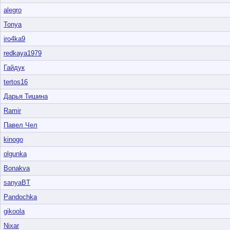
alegro
Tonya
iro4ka9
redkaya1979
Гайдук
tertos16
Дарья Тишина
Ramir
Павел Чел
kinogo
olgunka
Bonakva
sanyaBT
Pandochka
gikoola
Nixar