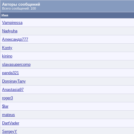
Авторы сообщений
Всего сообщений: 100
Имя
Vampiressa
Nadyuha
Александр777
Konty
kinino
slavasupercomp
panda321
DorojnayTany
Anastasia97
roger3
$lar
mateus
DartVader
SergeyY