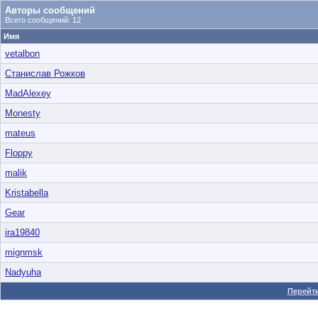
Авторы сообщений
Всего сообщений: 12
Имя
vetalbon
Станислав Рожков
MadAlexey
Monesty
mateus
Floppy
malik
Kristabella
Gear
ira19840
mignmsk
Nadyuha
Перейти