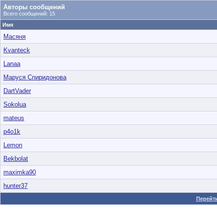
Авторы сообщений
Всего сообщений: 15
Имя
Масяня
Kvanteck
Lanaa
Маруся Спиридонова
DartVader
Sokolua
mateus
p4o1k
Lemon
Bekbolat
maximka90
hunter37
Перейти