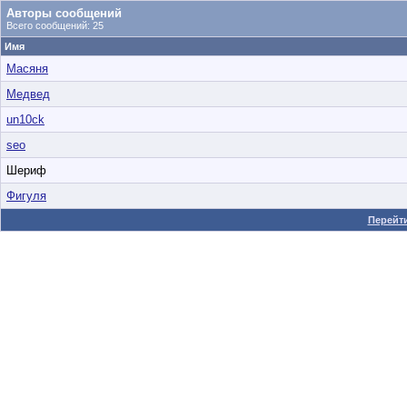
Авторы сообщений
Всего сообщений: 25
Имя
Масяня
Медвед
un10ck
seo
Шериф
Фигуля
Перейти