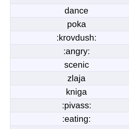
dance
poka
:krovdush:
:angry:
scenic
zlaja
kniga
:pivass:
:eating: