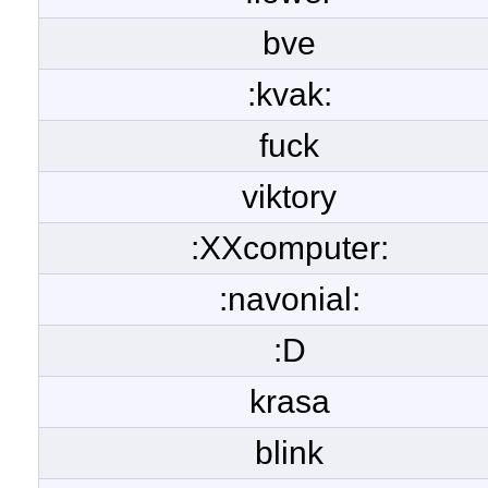
bve
:kvak:
fuck
viktory
:XXcomputer:
:navonial:
:D
krasa
blink