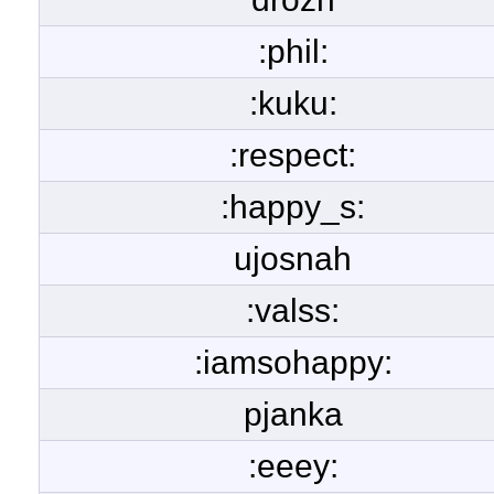
:phil:
:kuku:
:respect:
:happy_s:
ujosnah
:valss:
:iamsohappy:
pjanka
:eeey: