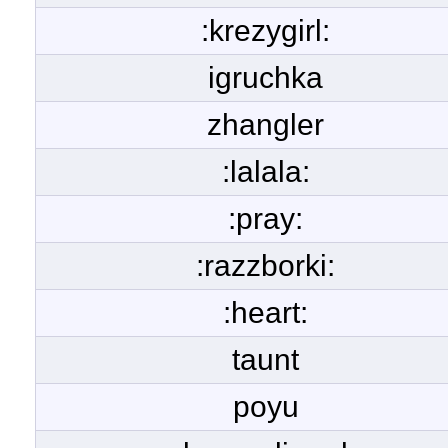
:krezygirl:
igruchka
zhangler
:lalala:
:pray:
:razzborki:
:heart:
taunt
poyu