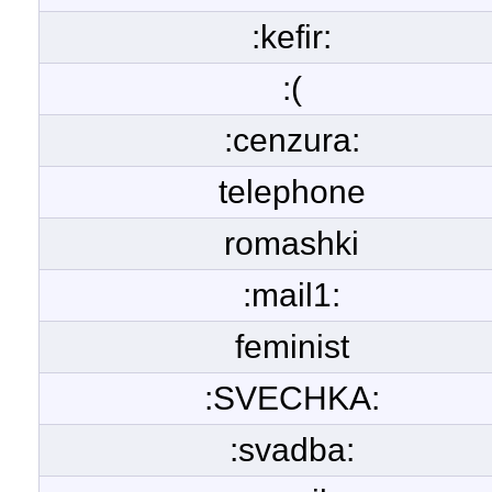
:kefir:
:(
:cenzura:
telephone
romashki
:mail1:
feminist
:SVECHKA:
:svadba: