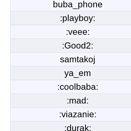
buba_phone
:playboy:
:veee:
:Good2:
samtakoj
ya_em
:coolbaba:
:mad:
:viazanie:
:durak: