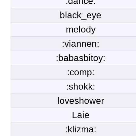
:dance:
black_eye
melody
:viannen:
:babasbitoy:
:comp:
:shokk:
loveshower
Laie
:klizma: