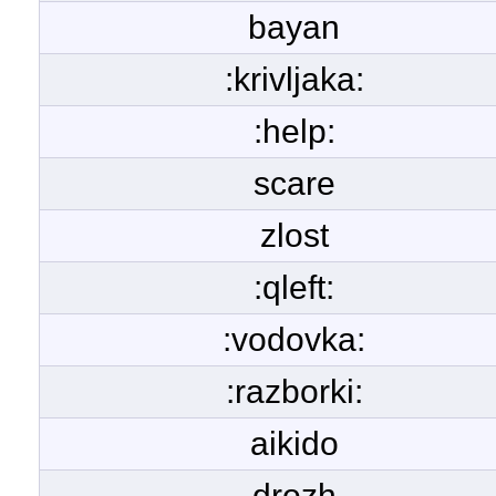
bayan
:krivljaka:
:help:
scare
zlost
:qleft:
:vodovka:
:razborki:
aikido
drozh