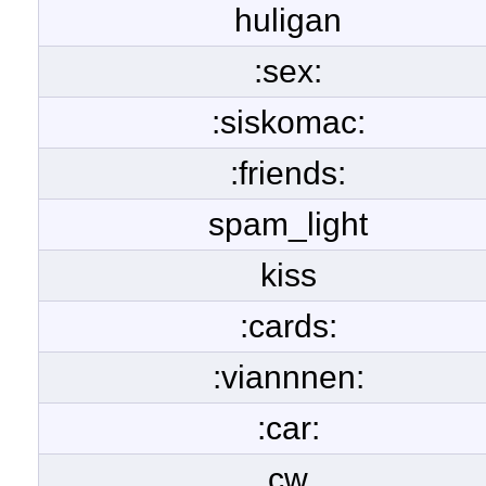
huligan
:sex:
:siskomac:
:friends:
spam_light
kiss
:cards:
:viannnen:
:car:
cw