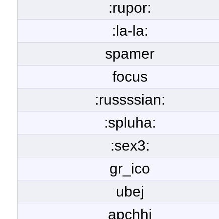
:rupor:
:la-la:
spamer
focus
:russssian:
:spluha:
:sex3:
gr_ico
ubej
apchhi