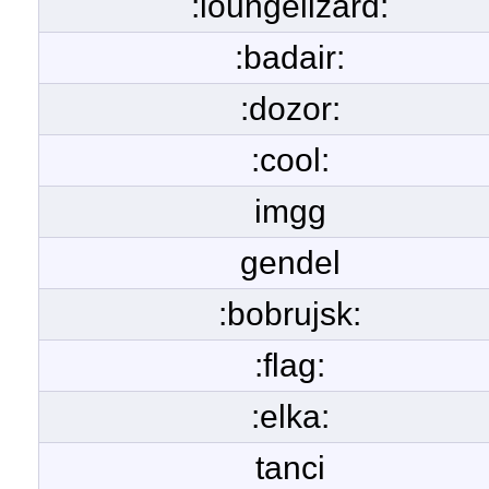
:loungelizard:
:badair:
:dozor:
:cool:
imgg
gendel
:bobrujsk:
:flag:
:elka:
tanci