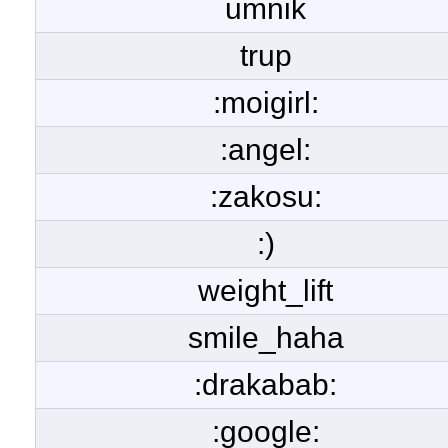
umnik
trup
:moigirl:
:angel:
:zakosu:
:)
weight_lift
smile_haha
:drakabab:
:google: