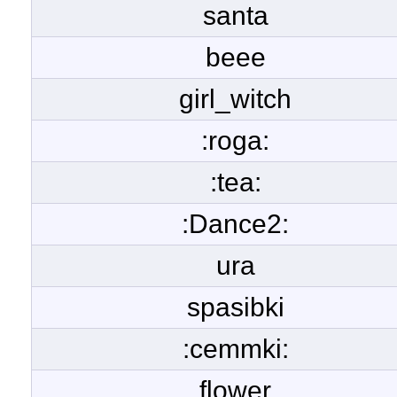
santa
beee
girl_witch
:roga:
:tea:
:Dance2:
ura
spasibki
:cemmki:
flower