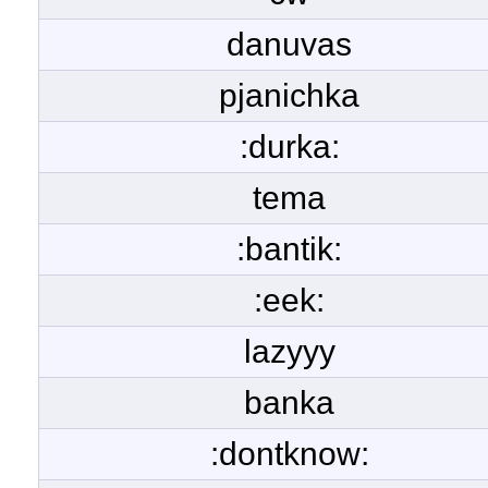
danuvas
pjanichka
:durka:
tema
:bantik:
:eek:
lazyyy
banka
:dontknow: