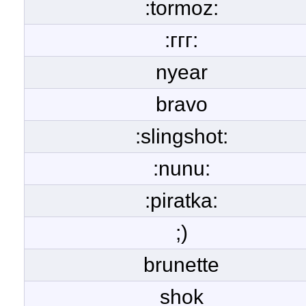
:tormoz:
:ггг:
nyear
bravo
:slingshot:
:nunu:
:piratka:
;)
brunette
shok