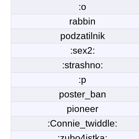
:o
rabbin
podzatilnik
:sex2:
:strashno:
:p
poster_ban
pioneer
:Connie_twiddle:
:zubo4istka: