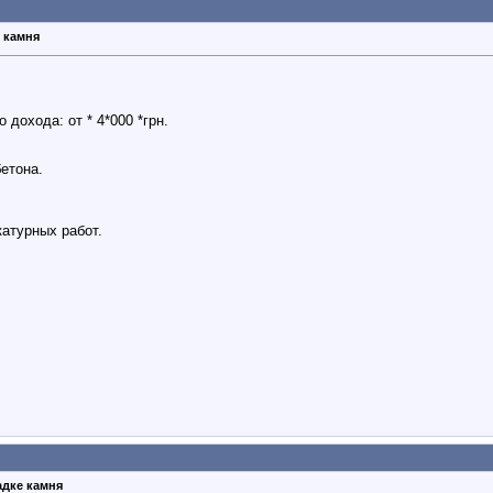
 камня
дохода: от * 4*000 *грн.
бетона.
атурных работ.
адке камня