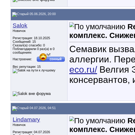
05.06.2026, 20:00
Salok
R
Новичок
комплекс. Сниже
Регистрация: 18.10.2025
Сообщений: 15
Сказал(а) спасибо: 0
Семавик вызва
Поблагодарили 0 раз(а) в 0
сообщениях
аллергии. Пер
Настроение:
eco.ru/
Велгия Э
Вес репутации:
15
консервантов, 
04.07.2026, 04:51
Lindamary
R
Новичок
комплекс. Сниже
Регистрация: 04.07.2026