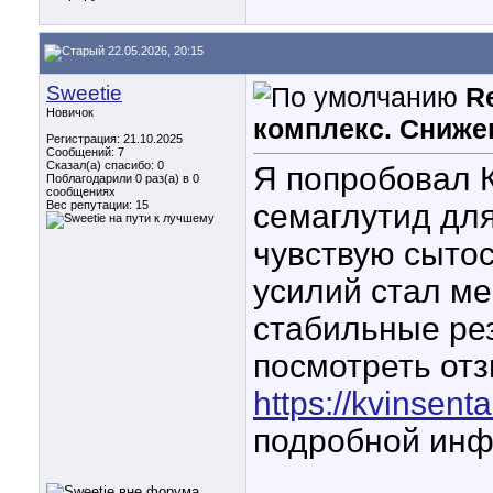
22.05.2026, 20:15
Sweetie
R
Новичок
комплекс. Сниже
Регистрация: 21.10.2025
Сообщений: 7
Сказал(а) спасибо: 0
Я попробовал К
Поблагодарили 0 раз(а) в 0
сообщениях
Вес репутации:
15
семаглутид для
чувствую сытос
усилий стал м
стабильные ре
посмотреть от
https://kvinsent
подробной инф