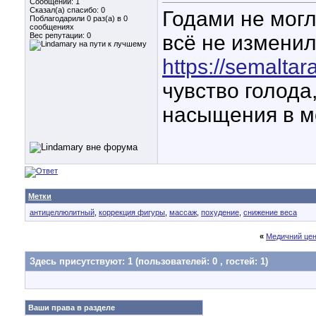
Сообщений: 1
Сказал(а) спасибо: 0
Годами не могл
Поблагодарили 0 раз(а) в 0
сообщениях
Вес репутации:
0
всё не измени
https://semaltara
чувство голода
насыщения в мо
Метки
антицеллюлитный
,
коррекция фигуры
,
массаж
,
похудение
,
снижение веса
«
Медичний цен
Здесь присутствуют: 1
(пользователей: 0 , гостей: 1)
Ваши права в разделе