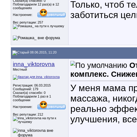
Сказал(а) спасибо: 0
Только, чтоб т
Поблагодарили 12 раз(а) в 12
сообщениях
заботиться целы
Настроение:
Вес репутации:
257
08.06.2015, 11:20
inna_viktorovna
О
Местный
комплекс. Сниже
У меня мама п
Регистрация: 06.03.2015
Сообщений: 179
Сказал(а) спасибо: 0
массажа, никог
Поблагодарили 1 раз в 1
сообщении
реально эффек
Настроение:
Вес репутации:
212
улучшения, все