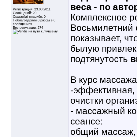
веса - по авто
Регистрация: 23.08.2011
Сообщений: 20
Комплексное р
Сказал(а) спасибо: 0
Поблагодарили 0 раз(а) в 0
сообщениях
Восьмилетний 
Вес репутации:
274
показывает, чт
былую привлека
подтянутость
в
В курс массаж
-эффективная,
очистки органи
- массажный к
сеансе:
общий массаж,