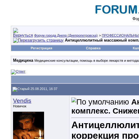
Фор
Форум города Днепр (Днепропетровска)
>
ПРОФЕССИОНАЛЬНЫ
Антицеллюлитный массажный компл
Регистрация
Справка
Кал
Медицина
Медицинские консультации, помощь в выборе лекарств и методах
25.08.2011, 16:37
Vendis
А
Новичок
комплекс. Сниже
Антицеллюлит
коррекция про