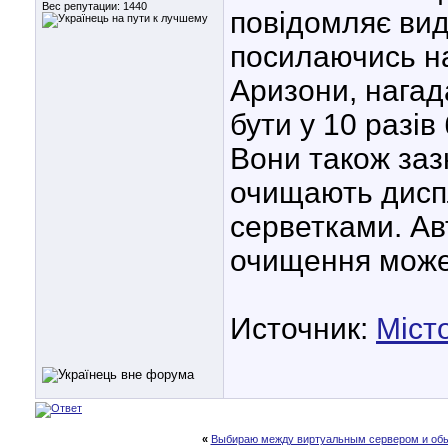
Вес репутации:
1440
повідомляє вид
посилаючись на
Аризони, нага
бути у 10 разів
Вони також заз
очищають дисп
серветками. Ав
очищення може
Источник:
Місто
«
Выбираю между виртуальным сервером и обы