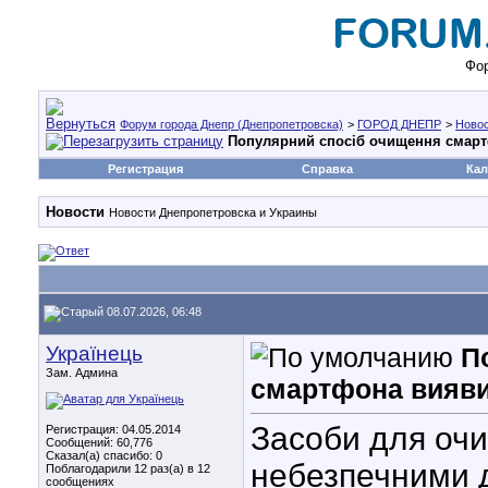
Фор
Форум города Днепр (Днепропетровска)
>
ГОРОД ДНЕПР
>
Ново
Популярний спосіб очищення смар
Регистрация
Справка
Кал
Новости
Новости Днепропетровска и Украины
08.07.2026, 06:48
Українець
П
Зам. Админа
смартфона вияви
Засоби для очи
Регистрация: 04.05.2014
Сообщений: 60,776
Сказал(а) спасибо: 0
небезпечними 
Поблагодарили 12 раз(а) в 12
сообщениях