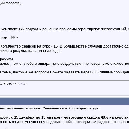
ий массаж ,
 комплексный подход к решению проблемы гарантируют превосходный, у
дики - 99%
 Количество сеансов на курс - 15. В большинстве случаев достаточно о
чивого результата на многие годы.
 режиме!
 выше
, чем от любого аппаратного воздействия, не говоря уже о качеств
 в теме, частные же вопросы можете задавать через ЛС (личные сообщен
5.08.2011 в
17:05
.
ный массажный комплекс. Снижение веса. Коррекция фигуры
дом, с 15 декабря по 15 января - новогодняя скидка 40% на курс а
жность за доступную цену подарить себе к праздникам радость от своег