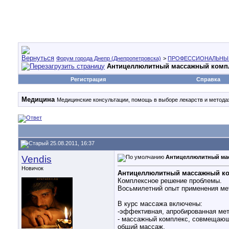
Форум города Днепр (Днепропетровска)
>
ПРОФЕССИОНАЛЬНЫ
Антицеллюлитный массажный компл
Регистрация
Справка
Медицина
Медицинские консультации, помощь в выборе лекарств и методах
25.08.2011, 16:37
Vendis
Антицеллюлитный мас
Новичок
Антицеллюлитный массажный комп
Комплексное решение проблемы.
Восьмилетний опыт применения мет
В курс массажа включены:
-эффективная, апробированная мет
- массажный комплекс, совмещающ
общий массаж,