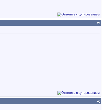
#
4
#
5