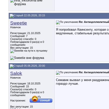
22.05.2026, 20:15
Sweetie
Re: Антицеллюлитный
Новичок
Я попробовал Квинсенту, которая 
медленные, стабильные результат
Регистрация: 21.10.2025
Сообщений: 7
Сказал(а) спасибо: 0
Поблагодарили 0 раз(а) в 0
сообщениях
Вес репутации:
15
05.06.2026, 20:00
Salok
Re: Антицеллюлитный
Новичок
Семавик вызвал у меня раздражени
гораздо лучше.
Регистрация: 18.10.2025
Сообщений: 15
Сказал(а) спасибо: 0
Поблагодарили 0 раз(а) в 0
сообщениях
Настроение:
Вес репутации:
15