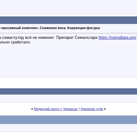
 массажный комплекс. Снижение веса. Коррекция фигуры
ка семаглутид всё не изменил. Препарат Семальтара
https://semaltara.pro/
ально сработало.
«
Медичний центр у Черкасах
|
Удаление зуба
»