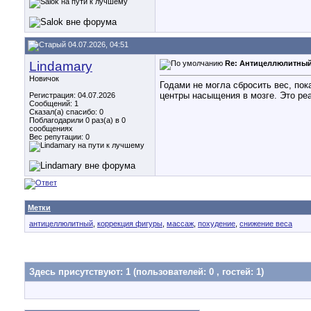
04.07.2026, 04:51
Lindamary
Re: Антицеллюлитный
Новичок
Годами не могла сбросить вес, по
центры насыщения в мозге. Это ре
Регистрация: 04.07.2026
Сообщений: 1
Сказал(а) спасибо: 0
Поблагодарили 0 раз(а) в 0
сообщениях
Вес репутации:
0
Метки
антицеллюлитный
,
коррекция фигуры
,
массаж
,
похудение
,
снижение веса
Здесь присутствуют: 1
(пользователей: 0 , гостей: 1)