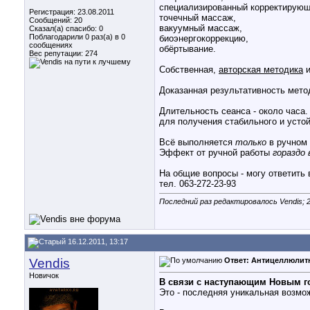
специализированный корректирующ
Регистрация: 23.08.2011
точечный массаж,
Сообщений: 20
вакуумный массаж,
Сказал(а) спасибо: 0
Поблагодарили 0 раз(а) в 0
биоэнергокоррекцию,
сообщениях
обёртывание.
Вес репутации:
274
Собственная,
авторская методика
и
Доказанная результативность мето
Длительность сеанса - около часа.
для получения стабильного и устой
Всё выполняется
только
в ручном
Эффект от ручной работы
гораздо
На общие вопросы - могу ответить
тел. 063-272-23-93
Последний раз редактировалось Vendis; 2
16.12.2011, 13:17
Vendis
Ответ: Антицеллюлит
Новичок
В связи с наступающим Новым го
Это - последняя уникальная возмо