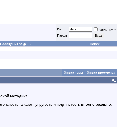
Имя
Запомнить?
Пароль
Сообщения за день
Поиск
Опции темы
Опции просмотра
#
1
ской методике.
ельность, а коже - упругость и подтянутость
вполне реально
.