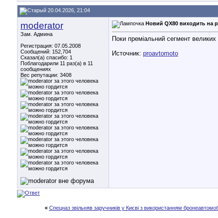
20.04.2026, 21:04
moderator
Новий QX80 виходить на рин
Зам. Админа
Поки преміальний сегмент великих S
Регистрация: 07.05.2008
Сообщений: 152,704
Источник:
proavtomoto
Сказал(а) спасибо: 1
Поблагодарили 11 раз(а) в 11
сообщениях
Вес репутации:
3408
«
Спецназ звільняв заручників у Києві з використанням бронеавтомо