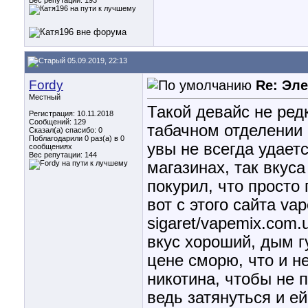
Вес репутации:
193
05.09.2019, 22:13
Fordy
Re: Эле
Местный
Такой девайс не ред
Регистрация: 10.11.2018
Сообщений: 129
табачном отделении 
Сказал(а) спасибо: 0
Поблагодарили 0 раз(а) в 0
увы не всегда удаетс
сообщениях
Вес репутации:
144
магазинах, так вкуса
покурил, что просто
вот с этого сайта vap
sigaret/vapemix.com.ua
вкус хороший, дым гу
цене сморю, что и н
никотина, чтобы не 
ведь затянуться и ей