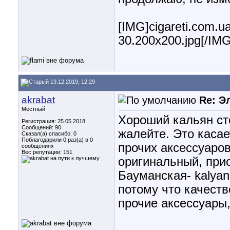
[IMG]cigareti.com.u
30.200x200.jpg[/IMG
13.12.2019, 12:29
akrabat
Re: Э
Местный
Хороший кальян сто
Регистрация: 25.05.2018
Сообщений: 90
жалейте. Это касае
Сказал(а) спасибо: 0
Поблагодарили 0 раз(а) в 0
прочих аксессуаров
сообщениях
Вес репутации:
151
оригинальный, прио
Бауманская- kalyan
потому что качеств
прочие аксессуары