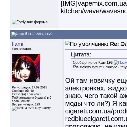
[IMG]vapemix.com.ua/
kitchen/wave/wavesn
11.12.2019, 11:20
flami
Re: Э
Пользователь
Цитата:
Сообщение от
Катя196
Где можно купить такую штук
Ой там новичку еще
электронках, жидко
Регистрация: 17.09.2015
Сообщений: 40
знаю, чего такой а
Сказал(а) спасибо: 0
Поблагодарили 0 раз(а) в 0
сообщениях
моды что ли?) Я к
Вес репутации:
199
cigareti.com.ua/produ
redbluecigareti.com.
продолжаю, не изм