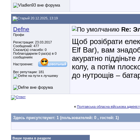
20.12.2025, 13:19
Defne
Re: Э
Профи
Щоб розібрати елек
Регистрация: 23.03.2017
Сообщений: 477
Elf Bar), вам знадо
Сказал(а) спасибо: 0
Поблагодарили 0 раз(а) в 0
акуратно піддіньте 
сообщениях
Настроение:
колу, а потім плоск
Вес репутации:
181
до нутрощів – бата
«
Полтавська обласна військова адмініст
Здесь присутствуют: 1
(пользователей: 0 , гостей: 1)
Ваши права в разделе