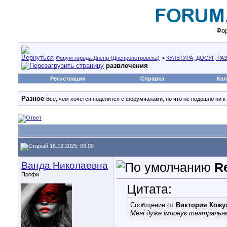
Фор
Форум города Днепр (Днепропетровска)
>
КУЛЬТУРА, ДОСУГ, Р
развлечения
Регистрация
Справка
Кал
Разное
Все, чем хочется поделится с форумчанами, но что не подошло ни к
16.12.2025, 09:09
Ванда Николаевна
R
Профи
Цитата:
Сообщение от
Виктория Кожу
Мені дуже імпонує театраль