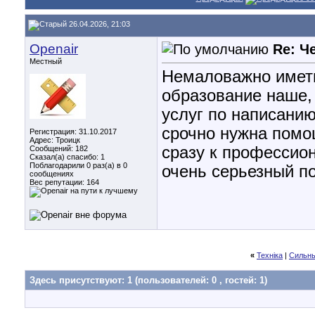
26.04.2026, 21:03
Openair
Re: Ч
Местный
Немаловажно иметь
образование наше, 
услуг по написани
срочно нужна помо
Регистрация: 31.10.2017
Адрес: Троицк
сразу к профессио
Сообщений: 182
Сказал(а) спасибо: 1
Поблагодарили 0 раз(а) в 0
очень серьезный по
сообщениях
Вес репутации:
164
«
Техніка
|
Сильны
Здесь присутствуют: 1
(пользователей: 0 , гостей: 1)