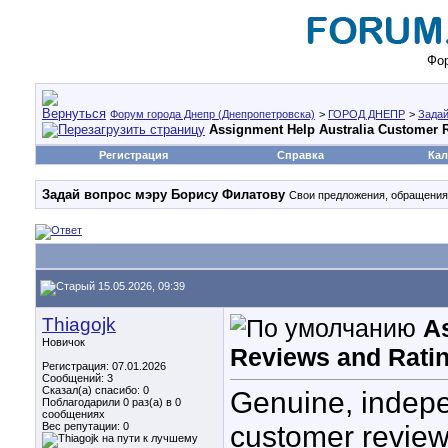
Фор
Форум города Днепр (Днепропетровска)
>
ГОРОД ДНЕПР
>
Задай
Assignment Help Australia Customer 
Регистрация
Справка
Кал
Задай вопрос мэру Борису Филатову
Свои предложения, обращения 
15.05.2026, 09:39
Thiagojk
A
Новичок
Reviews and Rati
Регистрация: 07.01.2026
Сообщений: 3
Сказал(а) спасибо: 0
Genuine, indep
Поблагодарили 0 раз(а) в 0
сообщениях
Вес репутации:
0
customer review