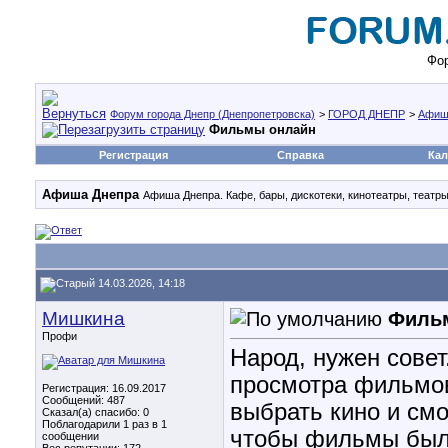
Фор
Форум города Днепр (Днепропетровска)
>
ГОРОД ДНЕПР
>
Афиш
Фильмы онлайн
Регистрация
Справка
Кал
Афиша Днепра
Афиша Днепра. Кафе, бары, дискотеки, кинотеатры, театры
14.03.2026, 14:18
Мишкина
Филь
Профи
Народ, нужен совет
просмотра фильмов
Регистрация: 16.09.2017
Сообщений: 487
выбрать кино и см
Сказал(а) спасибо: 0
Поблагодарили 1 раз в 1
чтобы фильмы были
сообщении