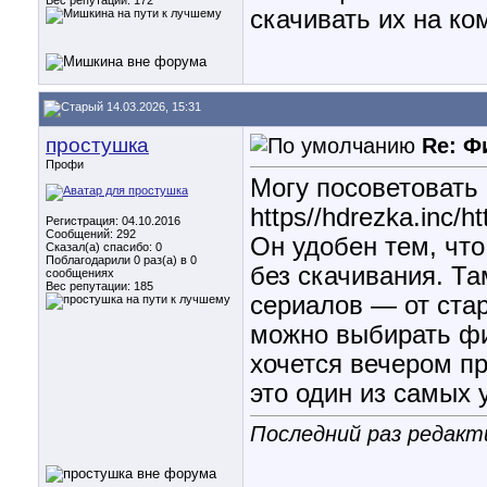
Вес репутации:
172
скачивать их на ко
14.03.2026, 15:31
простушка
Re: Ф
Профи
Могу посоветовать
https//hdrezka.inc/h
Регистрация: 04.10.2016
Сообщений: 292
Он удобен тем, чт
Сказал(а) спасибо: 0
Поблагодарили 0 раз(а) в 0
без скачивания. Т
сообщениях
Вес репутации:
185
сериалов — от стар
можно выбирать фи
хочется вечером пр
это один из самых 
Последний раз редакт