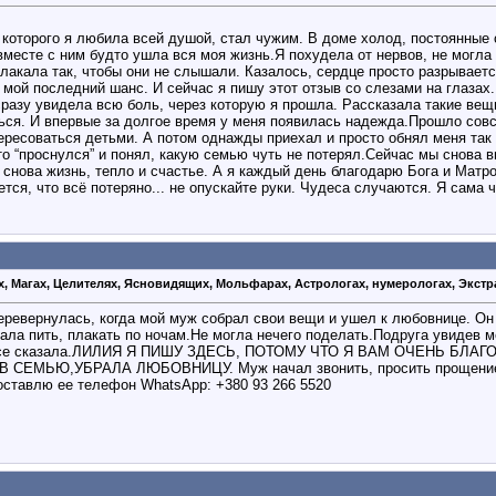
, которого я любила всей душой, стал чужим. В доме холод, постоянные
месте с ним будто ушла вся моя жизнь.Я похудела от нервов, не могла 
плакала так, чтобы они не слышали. Казалось, сердце просто разрывает
 мой последний шанс. И сейчас я пишу этот отзыв со слезами на глазах
азу увидела всю боль, через которую я прошла. Рассказала такие вещи 
ться. И впервые за долгое время у меня появилась надежда.Прошло сов
тересоваться детьми. А потом однажды приехал и просто обнял меня так
то “проснулся” и понял, какую семью чуть не потерял.Сейчас мы снова 
 снова жизнь, тепло и счастье. А я каждый день благодарю Бога и Матро
тся, что всё потеряно... не опускайте руки. Чудеса случаются. Я сама
х, Магах, Целителях, Ясновидящих, Мольфарах, Астрологах, нумерологах, Экстр
еревернулась, когда мой муж собрал свои вещи и ушел к любовнице. Он 
ала пить, плакать по ночам.Не могла нечего поделать.Подруга увидев м
ама все сказала.ЛИЛИЯ Я ПИШУ ЗДЕСЬ, ПОТОМУ ЧТО Я ВАМ ОЧЕНЬ Б
СЕМЬЮ,УБРАЛА ЛЮБОВНИЦУ. Муж начал звонить, просить прощение
 оставлю ее телефон WhatsApp: +380 93 266 5520