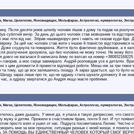
х, Магах, Целителях, Ясновидящих, Мольфарах, Астрологах, нумерологах, Экстр
у. Після десяти років шлюбу чоловік пішов з дому та подав на розлучен
 був суботній вечір. За день до цього чоловік став мовчазним та відсторо
і має піти від нас. Зібрав нашвидкоруч речі і навіть не сказав куди йде.
вроку. За цей час чоловік став жити з іншою й повністю відсторонився на
я. Дуже схуднула та помарніла. Життя було фактично зруйноване, а я зал
ісля розлучення зрозуміла, що без чоловіка не можу точно. Не можу його 
 я довго не вагалася й написала йому по ватсап на номер +380932169225
ін говорив, а моє серце завмирало. Андрій розповідав усе в деталях. Вр
ні з цим допомогти й провести відповідні роботи. Менш ніж за три тижні м
 та тому, що це все залишилось позаду. А зараз здається, що то було 
 Шкоду зараз лише про те, що не одразу стала шукати допомогу й не зна
и час, а одразу звертатися до Андрія якщо маєте проблеми.
х, Магах, Целителях, Ясновидящих, Мольфарах, Астрологах, нумерологах, Экстр
е хотелось даже дышать. У меня да, я упала в такую депрессию, что см
 мужу и детям. Прожили в счастливом браке, почти 9 лет. И тут появи
том просто взял и ушел от нас. Подруга посоветовала Лилию. Честно отн
оворить мне за мое прошлое, ситуации разные с моей жизни, я поняла
ЗА ПОМОЩЬ.ВЫ ЕДИНСТВЕННЫЙ ЧЕЛОВЕК КОТОРЫЙ СМОГ ВЕРНУТЬ