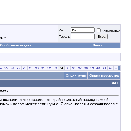
Имя
Запомнить?
Пароль
енс
Сообщения за день
Поиск
4
25
26
27
28
29
30
31
32
33
34
35
36
37
38
39
40
41
42
>
Опции темы
Опции просмотра
#
496
асенс
ти позволили мне преодолеть крайне сложный период в моей
 помочь делом может если нужно. Я списывался и созванивался с