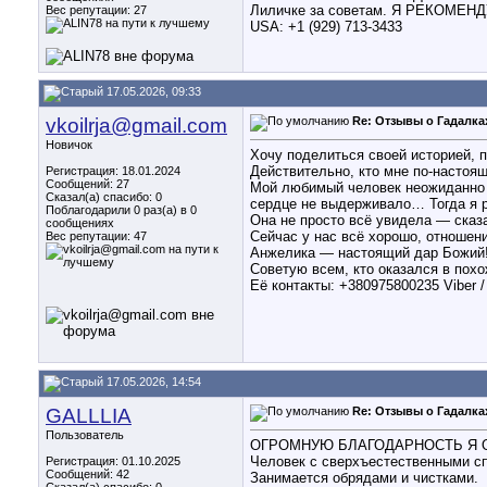
Лиличке за советам. Я РЕКОМЕНД
Вес репутации:
27
USA: +1 (929) 713-3433
17.05.2026, 09:33
vkoilrja@gmail.com
Re: Отзывы о Гадалка
Новичок
Хочу поделиться своей историей, п
Действительно, кто мне по-настоя
Регистрация: 18.01.2024
Сообщений: 27
Мой любимый человек неожиданно у
Сказал(а) спасибо: 0
сердце не выдерживало… Тогда я 
Поблагодарили 0 раз(а) в 0
Она не просто всё увидела — сказа
сообщениях
Сейчас у нас всё хорошо, отношен
Вес репутации:
47
Анжелика — настоящий дар Божий
Советую всем, кто оказался в похо
Её контакты: +380975800235 Viber 
17.05.2026, 14:54
GALLLIA
Re: Отзывы о Гадалка
Пользователь
ОГРОМНУЮ БЛАГОДАРНОСТЬ Я О
Человек с сверхъестественными сп
Регистрация: 01.10.2025
Сообщений: 42
Занимается обрядами и чистками.