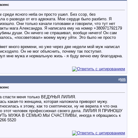
асенс
м среди ясного неба он просто ушел. Без ссор, без
ла о разводе от его адвоката. Мое сердце было разбито. Я
изошло. Они только качали головами и говорили, что тут нет
нтакты мага Александра. Я написала ему на номер +380971792179
глубины души. Он ничего не спрашивал, вообще ничего! Он сам
азалось, «посоветовал» моему мужу уйти. Это было не просто
аймет много времени, но уже через две недели мой муж написал
оисходило. Он не мог объяснить, почему так поступил.
нул мне мужа и нормальную жизь - я буду вечно ему благодарна.
#
505
асенс
огла спасти меня только ВЕДУНЬЯ ЛИЛИЯ.
лась какая-то женщина, которая наложила приворот мужу.
осилась к этому, как то скептически, ну не верила я что она
 что этот человек профессионал своего дела. ЛИЛИЯ Я ПРИНОШУ
 МУЖА В СЕМЬЮ.МЫ СЧАСТЛИВЫ, иногда я обращаюсь к
266 5520