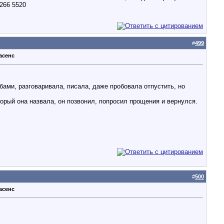
266 5520
#
499
асенс
ами, разговаривала, писала, даже пробовала отпустить, но
оторый она назвала, он позвонил, попросил прощения и вернулся.
#
500
асенс