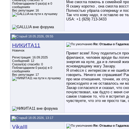
Сказал(а) спасибо: 0
Мне смогла помочь в семейной проб
Поблагодарили 0 раз(а) в 0
Я скажу коротко , она смогла восс
сообщениях
Полностью убрала соперницу и пос
Вес репутации:
16
Так что кому надо, я оставлю ее т
USA: +1 (929) 713-3433
18.05.2026, 09:55
НИКИТА11
Re: Отзывы о Гадалка
Новичок
Привет всем! Хочу поделиться прос
фрилансе, человек вроде бы логичн
Регистрация: 16.09.2025
Сообщений: 12
энергия на нуле, да и в личной жи
Сказал(а) спасибо: 0
ясновидящему магу Захару.
Поблагодарили 0 раз(а) в 0
Я отнёсся с интересом и не ошибся
сообщениях
говорить. Ничего не спрашивая! Ра
Вес репутации:
17
про мои отношения, точнее, их отс
происходило и не оставалось ни ма
Захар согласился и сказал, что ск
почувствовал, как будто с меня сн
самое главное то, что я встретил д
чувствуете, что это не просто так
18.05.2026, 13:17
VikaIII
Re: Отзывы о Гадалка