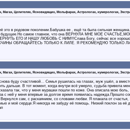
х, Магах, Целителях, Ясновидящих, Мольфарах, Астрологах, нумерологах, Экстр
неё это в родовом поколении.Бабушка ее , ещё та была сильная женщина
т будущее.Но самое главное, что она ВЕРНУЛА МНЕ МОЕ СЧАСТЬЕ,МОЮ
РНУТЬ ЕГО И НАШУ ЛЮБОВЬ С НИМ!!!Слава Богу, сейчас все хорошо, м
ЖЧИНЫ ОБРАЩАЙТЕСЬ ТОЛЬКО К ЛИЛЕ. Я РЕКОМЕНДУЮ ТОЛЬКО ЛИЛЮ. 
х, Магах, Целителях, Ясновидящих, Мольфарах, Астрологах, нумерологах, Экстр
 снова буду счастливой… Семья рушилась на глазах, муж ушёл, а вмест
 жить дальше. В тот момент, когда внутри всё умерло, судьба привела 
ссказала так, что у меня мурашки пошли по коже. Она описала мою боль
ора с ней у меня впервые за долгое время появилась надежда.Прошло со
 Вернулся сам, с раскаянием, со словами любви. Я плакала от счастья,
мью и моё сердце.Я никогда не забуду её помощь. Низкий поклон за её д
ап