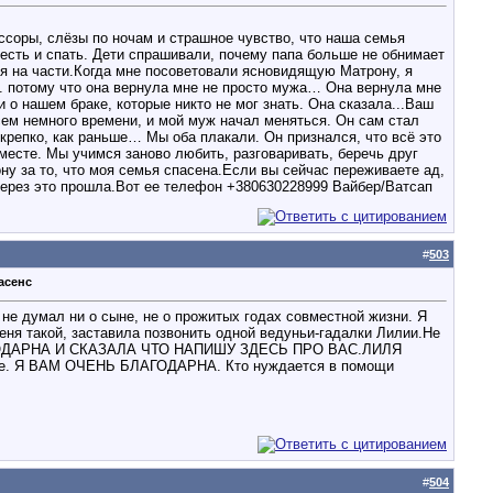
 ссоры, слёзы по ночам и страшное чувство, что наша семья
есть и спать. Дети спрашивали, почему папа больше не обнимает
ся на части.Когда мне посоветовали ясновидящую Матрону, я
.. потому что она вернула мне не просто мужа… Она вернула мне
о нашем браке, которые никто не мог знать. Она сказала...Ваш
сем немного времени, и мой муж начал меняться. Он сам стал
 крепко, как раньше… Мы оба плакали. Он признался, что всё это
вместе. Мы учимся заново любить, разговаривать, беречь друг
ну за то, что моя семья спасена.Если вы сейчас переживаете ад,
 через это прошла.Вот ее телефон +380630228999 Вайбер/Ватсап
#
503
асенс
не думал ни о сыне, не о прожитых годах совместной жизни. Я
еня такой, заставила позвонить одной ведуньи-гадалки Лилии.Не
ЛАГОДАРНА И СКАЗАЛА ЧТО НАПИШУ ЗДЕСЬ ПРО ВАС.ЛИЛЯ
. Я ВАМ ОЧЕНЬ БЛАГОДАРНА. Кто нуждается в помощи
#
504