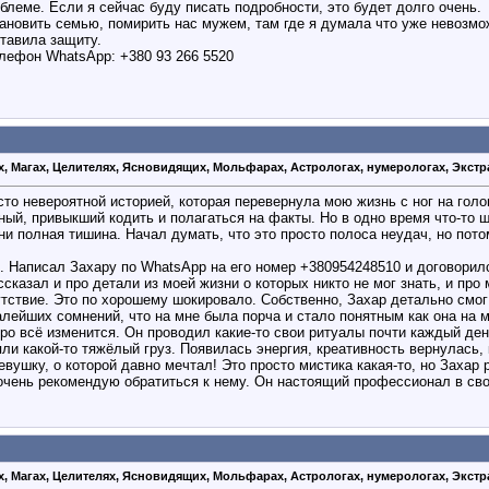
леме. Если я сейчас буду писать подробности, это будет долго очень.
тановить семью, помирить нас мужем, там где я думала что уже невозмо
тавила защиту.
елефон WhatsApp: +380 93 266 5520
х, Магах, Целителях, Ясновидящих, Мольфарах, Астрологах, нумерологах, Экстр
то невероятной историей, которая перевернула мою жизнь с ног на гол
ый, привыкший кодить и полагаться на факты. Но в одно время что-то 
зни полная тишина. Начал думать, что это просто полоса неудач, но по
. Написал Захару по WhatsApp на его номер +380954248510 и договорилс
ссказал и про детали из моей жизни о которых никто не мог знать, и пр
утствие. Это по хорошему шокировало. Собственно, Захар детально смог
лейших сомнений, что на мне была порча и стало понятным как она на 
оро всё изменится. Он проводил какие-то свои ритуалы почти каждый ден
яли какой-то тяжёлый груз. Появилась энергия, креативность вернулась,
евушку, о которой давно мечтал! Это просто мистика какая-то, но Захар 
, очень рекомендую обратиться к нему. Он настоящий профессионал в св
х, Магах, Целителях, Ясновидящих, Мольфарах, Астрологах, нумерологах, Экстр