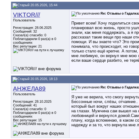
20.05.2026, 15:44
VIKTOR///
Re: Отзывы о Гадалка
Пользователь
Привет всем! Хочу поделиться свое
планировал всю жизнь, просто ушла
Регистрация: 28.06.2025
Сообщений: 32
знали, как меня поддержать, а я п
Сказал(а) спасибо: 0
рассказал такие вещи про наши отн
Поблагодарили 0 раз(а) в 0
помощи. И вы знаете что? Это про
сообщениях
понимала, что происходит, но говор
Вес репутации:
21
только стало ещё крепче. А потом,
мне любимую, он вернул мне мою ж
если ваше сердце разбито, не теря
20.05.2026, 18:13
АНЖЕЛА89
Re: Отзывы о Гадалка
Пользователь
Я уже не верила, что смогу верну
Бессонные ночи, слёзы, отчаяние..
Регистрация: 28.10.2025
Сообщений: 41
который был вокруг наших отношени
Сказал(а) спасибо: 0
на глазах. Мужчина сам вышел на с
Поблагодарили 0 раз(а) в 0
любовницей и вернулся домой.Самое
сообщениях
плачу, когда вспоминаю, в каком 
Вес репутации:
15
надежду и за то, что вернула мне 