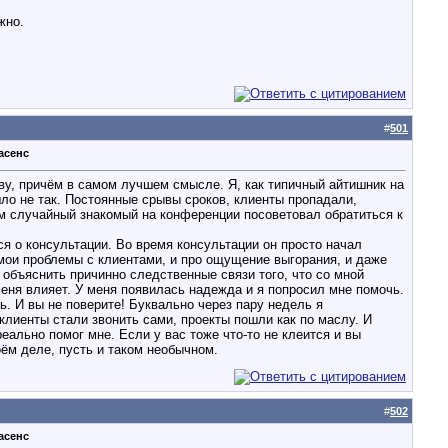
жно.
#
501
асенс
ову, причём в самом лучшем смысле. Я, как типичный айтишник на
шло не так. Постоянные срывы сроков, клиенты пропадали,
том случайный знакомый на конференции посоветовал обратиться к
я о консультации. Во время консультации он просто начал
о мои проблемы с клиентами, и про ощущение выгорания, и даже
 объяснить причинно следственные связи того, что со мной
меня влияет. У меня появилась надежда и я попросил мне помочь.
ь. И вы не поверите! Буквально через пару недель я
 клиенты стали звонить сами, проекты пошли как по маслу. И
реально помог мне. Если у вас тоже что-то не клеится и вы
оём деле, пусть и таком необычном.
#
502
асенс