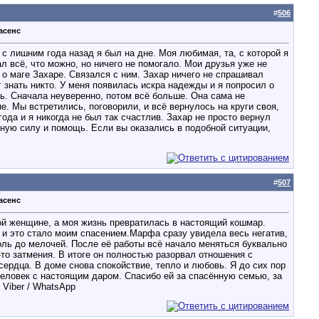
#
506
асенс
 с лишним года назад я был на дне. Моя любимая, та, с которой я
л всё, что можно, но ничего не помогало. Мои друзья уже не
ы о маге Захаре. Связался с ним. Захар ничего не спрашивал
г знать никто. У меня появилась искра надежды и я попросил о
ь. Сначала неуверенно, потом всё больше. Она сама не
не. Мы встретились, поговорили, и всё вернулось на круги своя,
ода и я никогда не был так счастлив. Захар не просто вернул
тную силу и помощь. Если вы оказались в подобной ситуации,
#
507
асенс
ой женщине, а моя жизнь превратилась в настоящий кошмар.
, и это стало моим спасением.Марфа сразу увидела весь негатив,
боль до мелочей. После её работы всё начало меняться буквально
-то затмения. В итоге он полностью разорвал отношения с
ердца. В доме снова спокойствие, тепло и любовь. Я до сих пор
еловек с настоящим даром. Спасибо ей за спасённую семью, за
 Viber / WhatsApp