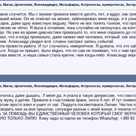
х, Магах, Целителях, Ясновидящих, Мольфарах, Астрологах, нумерологах, Экстр
такое случится. Мы с мужем прожили вместе десять лет, и вдруг, как гро
ашей жизни. Он не отвечал на звонки, заблокировал меня везде, и я узна
арок, даже одну известную ведьму. Никто не мог понять толком, что про
всем не чётко. ​Я была в отчаянии, пока случайно не наткнулась на ко
удо. Но уже во время диагностики произошло то, что меня поразило до 
ал, что и когда произошло, даже назвал имя человека, который, как ок
ние. Александр увидел всё, словно смотрел запись событий.
ила провести работу. И тут случилось невероятное. Я думала, что это з
ся. Когда он пришел, было видно, что он сам не понимает, что с ним пр
ова вместе, и наша семья стала крепче, чем когда-либо. Александр вер
х, Магах, Целителях, Ясновидящих, Мольфарах, Астрологах, нумерологах, Экстр
е хотелось даже дышать. У меня да, я упала в такую депрессию, что см
 мужу и детям. Прожили в счастливом браке, почти 9 лет. И тут появи
том просто взял и ушел от нас .Подруга посоветовала Лилию. Честно отн
оворить мне за мое прошлое, ситуации разные с моей жизни, я поняла
ЗА ПОМОЩЬ.ВЫ ЕДИНСТВЕННЫЙ ЧЕЛОВЕК КОТОРЫЙ СМОГ ВЕРНУТЬ
УЮ ТОЛЬКО ЛИЛЮ. Кому надо оставлю ее телефон WhatsApp: +380 93 