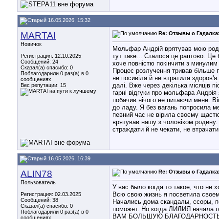
16.05.2026, 15:32
MARTAI
Re: Отзывы о Гадалка
Новичок
Мольфар Андрій врятував мою родин
тут таке... Сталося це раптово. Це
Регистрация: 12.10.2025
Сообщений: 24
хоче повністю покінчити з минулим 
Сказал(а) спасибо: 0
Процес розлучення тривав більше пі
Поблагодарили 0 раз(а) в 0
не посивіла й не втратила здоров'
сообщениях
далі. Вже через декілька місяців п
Вес репутации:
15
гарні відгуки про мольфара Андрія
побачив нічого не питаючи мене. В
до ладу. Я без вагань попросила ме
певний час не вірила своєму щастю
врятував нашу з чоловіком родину.
страждати й не чекати, не втрачат
16.05.2026, 16:39
ALIN78
Re: Отзывы о Гадалка
Пользователь
У вас было когда то такое, что н
Всю свою жизнь я посветила своему
Регистрация: 02.03.2025
Сообщений: 38
Начались дома скандалы, ссоры, по
Сказал(а) спасибо: 0
поможет. Но когда ЛИЛИЯ начала г
Поблагодарили 0 раз(а) в 0
ВАМ БОЛЬШУЮ БЛАГОДАРНОСТЬ 
сообщениях