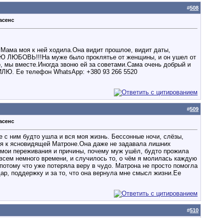
#
508
асенс
.Мама моя к ней ходила.Она видит прошлое, видит даты,
 ЛЮБОВЬ!!!На муже было проклятье от женщины, и он ушел от
ы вместе.Иногда звоню ей за советами.Сама очень добрый и
Ее телефон WhatsApp: +380 93 266 5520
#
509
асенс
е с ним будто ушла и вся моя жизнь. Бессонные ночи, слёзы,
меня к ясновидящей Матроне.Она даже не задавала лишних
, мои переживания и причины, почему муж ушёл, будто прожила
всем немного времени, и случилось то, о чём я молилась каждую
 потому что уже потеряла веру в чудо. Матрона не просто помогла
ар, поддержку и за то, что она вернула мне смысл жизни.Ее
#
510