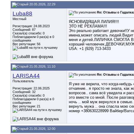
20.05.2026, 22:29
Luba88
Re: Отзывы о Гадалка
Местный
ЯСНОВИДЯЩАЯ ЛИЛИЯ!!!!
ЭТО НЕ РЕКЛАМА!!!
Регистрация: 24.08.2023
Сообщений: 87
Это реально работает девочки!!У 
Сказал(а) спасибо: 0
имена,может описать людей.Види
Поблагодарили 0 раз(а) в 0
меня и детей.ЛИЛИЧКА СМОГЛА ВЕ
сообщениях
хороший человечек.ДЕВОЧКИ,МУ
Вес репутации:
56
USA: +1 (929) 713-3433
21.05.2026, 11:10
LARISA44
Re: Отзывы о Гадалка
Пользователь
Я уже не верила, что когда-нибудь
отчаяние.. я просто не знала, как
Регистрация: 22.06.2025
Сообщений: 32
вопросов.. сама всё увидела и ра
Сказал(а) спасибо: 0
это вместе со мной. После разгов
Поблагодарили 0 раз(а) в 0
ночь .. мой муж вернулся в семью.
сообщениях
вернуть мужа .. она спасла мою се
Вес репутации:
21
номер +380630228999 Вайбер/Ватс
21.05.2026, 12:00