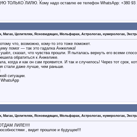
УЮ ТОЛЬКО ЛИЛЮ. Кому надо оставлю ее телефон WhatsApp: +380 93 
х, Магах, Целителях, Ясновидящих, Мольфарах, Астрологах, нумерологах, Экстр
отому что, возможно, кому-то это тоже поможет.
щему помог — так это гадалка Анжелика!
шёл, сказал, что чувства прошли. Я пыталась вернуть его всеми способ
решила обратиться к Анжелике.
ла, когда и как он сам проявится. И так и случилось! Через тот срок, к
ия стали даже лучше, чем раньше.
!
жей ситуации.
/ WhatsApp
х, Магах, Целителях, Ясновидящих, Мольфарах, Астрологах, нумерологах, Экстр
ТДАМ ЛИЛЕ!!!!
особностями , видит прошлое и будущее!!!