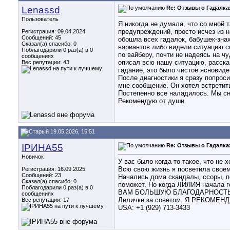
Lenassd
Re: Отзывы о Гадалка
Пользователь
​Я никогда не думала, что со мной 
предупреждений, просто исчез из н
Регистрация: 09.04.2024
Сообщений: 45
обошла всех гадалок, бабушек-знах
Сказал(а) спасибо: 0
вариантов либо видели ситуацию со
Поблагодарили 0 раз(а) в 0
по вайберу, почти не надеясь на ч
сообщениях
описал всю нашу ситуацию, рассказ
Вес репутации:
43
гадание, это было чистое ясновиде
​После диагностики я сразу попрос
мне сообщение. Он хотел встретить
Постепенно все наладилось. Мы сн
Рекомендую от души.
19.05.2026, 15:51
ІРИНА55
Re: Отзывы о Гадалка
Новичок
У вас было когда то такое, что н
Всю свою жизнь я посветила своему
Регистрация: 16.09.2025
Сообщений: 23
Начались дома скандалы, ссоры, по
Сказал(а) спасибо: 0
поможет. Но когда ЛИЛИЯ начала г
Поблагодарили 0 раз(а) в 0
ВАМ БОЛЬШУЮ БЛАГОДАРНОСТЬ 
сообщениях
Лиличке за советом. Я РЕКОМЕНД
Вес репутации:
17
USA: +1 (929) 713-3433