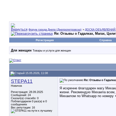
Форум города Днепр (Днепропетровска)
>
ДОСКА ОБЪЯВЛЕНИЙ
Re: Отзывы о Гадалках, Магах, Цел
Регистрация
Справка
Для женщин
Товары и услуги для женщин
15.05.2026, 11:08
STEPA11
Re: Отзывы о Гадалка
Новичок
Я искренне благодарен магу Михаи
жизни. Рекомендую Михаила всем, 
Регистрация: 28.09.2025
Сообщений: 24
Михаилом по Whatsapp по номеру +
Сказал(а) спасибо: 0
Поблагодарили 0 раз(а) в 0
сообщениях
Вес репутации:
16