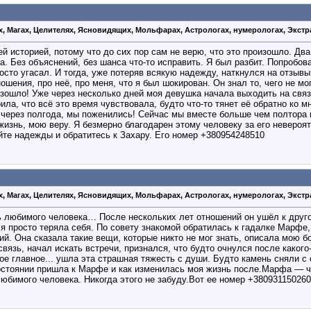
х, Магах, Целителях, Ясновидящих, Мольфарах, Астрологах, нумерологах, Экстр
й историей, потому что до сих пор сам не верю, что это произошло. Два
. Без объяснений, без шанса что-то исправить. Я был разбит. Попробова
росто угасал. И тогда, уже потеряв всякую надежду, наткнулся на отзыв
ошения, про неё, про меня, что я был шокирован. Он знал то, чего не мо
изошло! Уже через несколько дней моя девушка начала выходить на связ
ила, что всё это время чувствовала, будто что-то тянет её обратно ко м
 через полгода, мы поженились! Сейчас мы вместе больше чем полтора г
изнь, мою веру. Я безмерно благодарен этому человеку за его невероя
йте надежды и обратитесь к Захару. Его номер +380954248510
х, Магах, Целителях, Ясновидящих, Мольфарах, Астрологах, нумерологах, Экстр
ть любимого человека… После нескольких лет отношений он ушёл к друг
 я просто теряла себя. По совету знакомой обратилась к гадалке Марфе
й. Она сказала такие вещи, которые никто не мог знать, описала мою 
вязь, начал искать встречи, признался, что будто очнулся после какого
 главное... ушла эта страшная тяжесть с души. Будто камень сняли с с
состоянии пришла к Марфе и как изменилась моя жизнь после.Марфа — ч
любимого человека. Никогда этого не забуду.Вот ее номер +380931150260