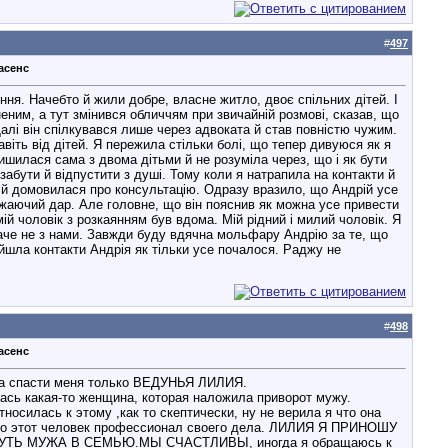
#
497
асенс
ня. Начебто й жили добре, власне житло, двоє спільних дітей. І
неним, а тут змінився обличчям при звичайній розмові, сказав, що
 Далі він спілкувався лише через адвоката й став повністю чужим.
віть від дітей. Я пережила стільки болі, що тепер дивуюся як я
ишилася сама з двома дітьми й не розуміла через, що і як бути
забути й відпустити з душі. Тому коли я натрапила на контакти й
 й домовилася про консультацію. Одразу вразило, що Андрій усе
ажаючий дар. Але головне, що він пояснив як можна усе привести
ій чоловік з розкаянням був вдома. Мій рідний і милий чоловік. Я
наче не з нами. Завжди буду вдячна мольфару Андрію за те, що
йшла контакти Андрія як тільки усе почалося. Раджу не
#
498
асенс
огла спасти меня только ВЕДУНЬЯ ЛИЛИЯ.
лась какая-то женщина, которая наложила приворот мужу.
осилась к этому ,как то скептически, ну не верила я что она
 что этот человек профессионал своего дела. ЛИЛИЯ Я ПРИНОШУ
 МУЖА В СЕМЬЮ.МЫ СЧАСТЛИВЫ, иногда я обращаюсь к