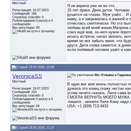
Местный
Я не верила уже ни во что…
15 лет брака. Двое деток. Человек
Регистрация: 15.07.2023
Сообщений: 166
рушится на глазах. Муж ушёл… И в
Сказал(а) спасибо: 0
маму, а я закрывалась в ванной и 
Поблагодарили 0 раз(а) в 0
отнеслась скептически. Но это был
сообщениях
любовь всей моей жизни.Матрона ср
Вес репутации:
59
союз ещё жив, за него нужно боро
искать встречи, начал звонить, ин
время не мог забыть меня, что буд
друга. Дети снова смеются, в доме
если любимый человек ушёл и каже
18.05.2026, 13:48
VeronicaSS
Re: Отзывы о Гадалка
Местный
В один миг моя жизнь полностью п
думала это конец.скажу честно нач
Регистрация: 19.07.2023
Сообщений: 153
успев нечего сказать, Лиля с
Сказал(а) спасибо: 0
СМОГЛА ВЕРНУТЬ МОЕГО МУЖА В 
Поблагодарили 0 раз(а) в 0
-пишите , звоните Лиле.Кому надо
сообщениях
USA: +1 (929) 713-3433
Вес репутации:
59
19.05.2026, 11:27