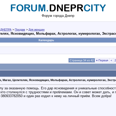
Форум города Днепр
 ДНЕПРА
>
Продам
>
Для женщин
ителях, Ясновидящих, Мольфарах, Астрологах, нумерологах, Экстрас
Календарь
Страница 34 из 42
«
Первая
<
2
х, Магах, Целителях, Ясновидящих, Мольфарах, Астрологах, нумерологах, Экстр
лу за оказанную помощь. Его дар ясновидения и уникальные способнос
кто столкнулся с трудностями и проблемами. Он и совет может дать, и
380933782050 и один раз ездил к нему на личный приём. Всем добра!