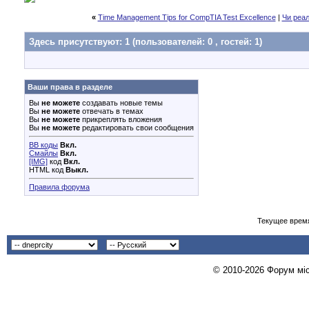
«
Time Management Tips for CompTIA Test Excellence
|
Чи реал
Здесь присутствуют: 1
(пользователей: 0 , гостей: 1)
Ваши права в разделе
Вы
не можете
создавать новые темы
Вы
не можете
отвечать в темах
Вы
не можете
прикреплять вложения
Вы
не можете
редактировать свои сообщения
BB коды
Вкл.
Смайлы
Вкл.
[IMG]
код
Вкл.
HTML код
Выкл.
Правила форума
Текущее врем
© 2010-2026 Форум міст