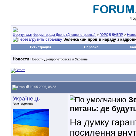
Фор
Форум города Днепр (Днепропетровска)
>
ГОРОД ДНЕПР
>
Ново
Зеленський провів нараду з кадрови
Регистрация
Справка
Кал
Новости
Новости Днепропетровска и Украины
19.05.2026, 08:38
Українець
З
Зам. Админа
питань: де будуть
На думку гаран
посилення внут