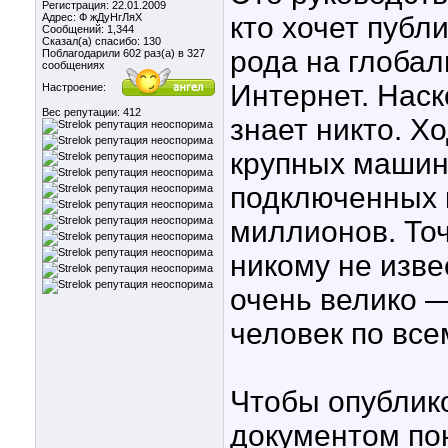
Регистрация: 22.01.2009
Адрес: Ф жДуНгЛяХ
кто хочет публ
Сообщений: 1,344
Сказал(а) спасибо: 130
рода на глоба
Поблагодарили 602 раз(а) в 327
сообщениях
Интернет. Наск
Настроение:
Вес репутации:
412
знает никто. Хо
крупных машин 
подключенных к
миллионов. То
никому не изве
очень велико 
человек по все
Чтобы опублико
документом по