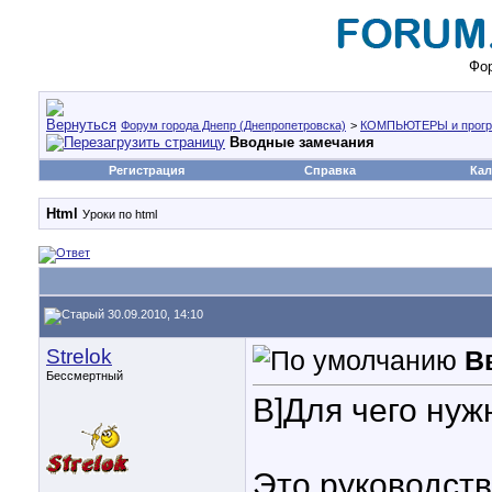
Фор
Форум города Днепр (Днепропетровска)
>
КОМПЬЮТЕРЫ и прог
Вводные замечания
Регистрация
Справка
Кал
Нtml
Уроки по html
30.09.2010, 14:10
Strelok
В
Бессмертный
B]Для чего нуж
Это руководств