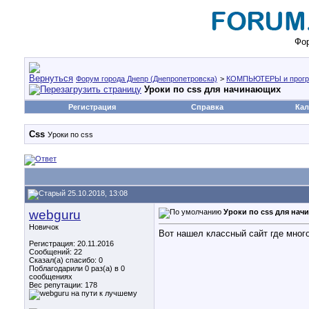
Фор
Форум города Днепр (Днепропетровска)
>
КОМПЬЮТЕРЫ и прог
Уроки по css для начинающих
Регистрация
Справка
Кал
Сss
Уроки по css
25.10.2018, 13:08
webguru
Уроки по css для на
Новичок
Вот нашел классный сайт где много
Регистрация: 20.11.2016
Сообщений: 22
Сказал(а) спасибо: 0
Поблагодарили 0 раз(а) в 0
сообщениях
Вес репутации:
178