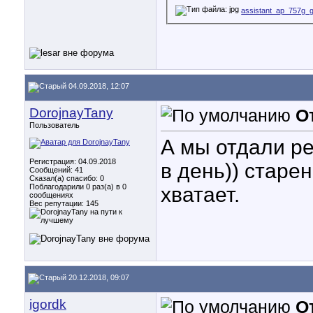
assistant_ap_757g_
04.09.2018, 12:07
DorojnayTany
О
Пользователь
А мы отдали ре
Регистрация: 04.09.2018
в день)) старе
Сообщений: 41
Сказал(а) спасибо: 0
Поблагодарили 0 раз(а) в 0
хватает.
сообщениях
Вес репутации:
145
20.12.2018, 09:07
igordk
О