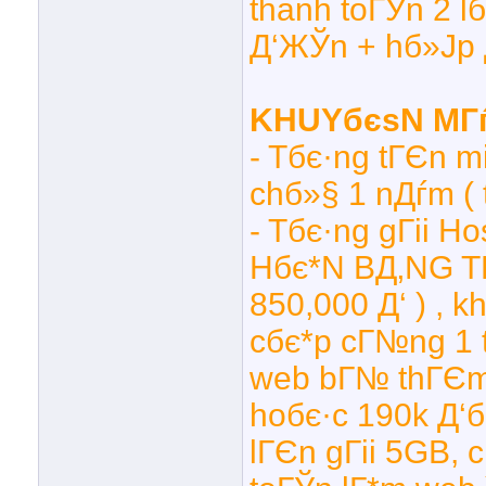
thanh toГЎn 2 l
Д‘ЖЎn + hб»Јp 
KHUYбєѕN MГѓ
- Tбє·ng tГЄn m
chб»§ 1 nДѓm ( t
- Tбє·ng gГіi 
Hбє*N BД‚NG TH
850,000 Д‘ ) , k
cбє*p cГ№ng 1 t
web bГ№ thГЄm 
hoбє·c 190k Д‘б
lГЄn gГіi 5GB,