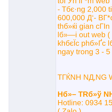
toГЎn lГ*m web 
- Tбє·ng 2,000 t
600,000 Д‘- BГ*
thб»ќi gian cГІ
lб»—i out web ( 
khбєЇc phб»Ґc l
ngay trong 3 - 5
TГЌNH NД‚NG 
Hб»– TRб»ў N
Hotline: 0934 15
( Zalo )