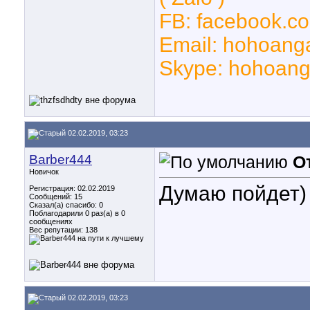
FB: facebook.
Email: hohoang
Skype: hohoan
02.02.2019, 03:23
Barber444
О
Новичок
Думаю пойдет)
Регистрация: 02.02.2019
Сообщений: 15
Сказал(а) спасибо: 0
Поблагодарили 0 раз(а) в 0
сообщениях
Вес репутации:
138
02.02.2019, 03:23