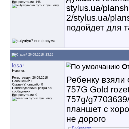
Вес репутации:
146
stylus.ua/plans
2/stylus.ua/pla
подойдет для т
26.08.2018, 23:15
lesar
О
Новичок
Ребенку взяли 
Регистрация: 26.08.2018
Сообщений: 1
Сказал(а) спасибо: 0
757G Gold rozet
Поблагодарили 0 раз(а) в 0
сообщениях
Вес репутации:
0
757g/g7703639/
планшет с хор
не дорого
Изображения