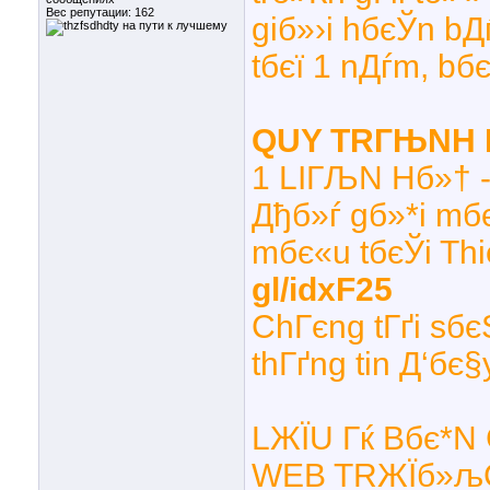
Вес репутации:
162
giб»›i hбєЎn bД
tбєї 1 nДѓm, bб
QUY TRГЊNH 
1 LIГЉN Hб»† 
Дђб»ѓ gб»*i mб
mбє«u tбєЎi T
gl/idxF25
ChГєng tГґi sбє
thГґng tin Д‘бє
LЖЇU Гќ Bбє*N
WEB TRЖЇб»љC 