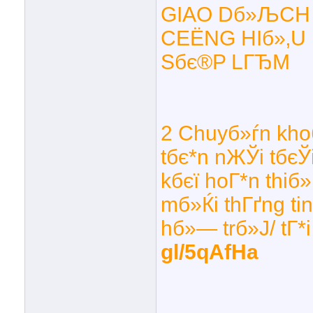
GIAO Dб»ЉCH 
CЕЁNG HIб»‚U
Sбє®P LГЂM
2 Chuyб»ѓn khoб
tбє*n nЖЎi tбєЎ
kбєї hoГ*n thiб»
mб»Ќi thГґng tin
hб»— trб»Ј/ tГ*
gl/5qAfHa