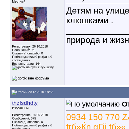
Местный
Детям на улице
клюшками .
____________
природа и жиз
Регистрация: 26.10.2018
Сообщений: 98
Сказал(а) спасибо: 0
Поблагодарили 0 раз(а) в 0
сообщениях
Вес репутации:
144
20.12.2018, 09:53
thzfsdhdty
О
Избранный
0934 150 770 Z
Регистрация: 14.06.2018
Сообщений: 675
Сказал(а) спасибо: 0
trб»Ќn gГіi tб»«
Поблагодарили 0 раз(а) в 0
сообщениях