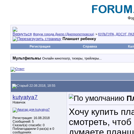
Фор
Форум города Днепр (Днепропетровска)
>
КУЛЬТУРА, ДОСУГ, Р
Планшет ребенку
Регистрация
Справка
Кал
Мультфильмы
Онлайн кинотеатр, тизеры, трейлеры...
22.08.2018, 18:55
kutyatya7
П
Новичок
Хочу купить пл
Регистрация: 16.08.2018
смотреть, чтоб
Сообщений: 5
Сказал(а) спасибо: 0
Поблагодарили 0 раз(а) в 0
думаете планше
сообщениях