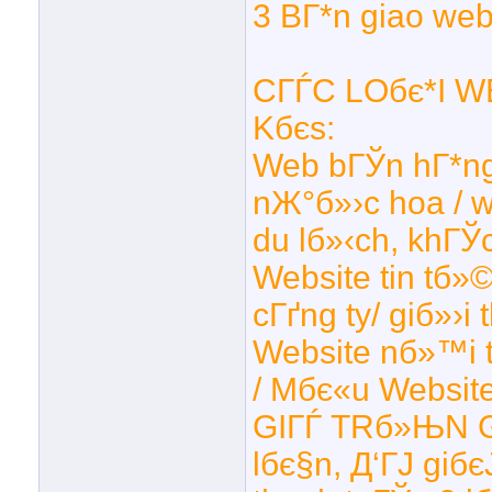
3 BГ*n giao we
CГЃC LOбє*I W
Kбєѕ:
Web bГЎn hГ*ng
nЖ°б»›c hoa / w
du lб»‹ch, khГЎ
Website tin tб»©
cГґng ty/ giб»›i
Website nб»™i 
/ Mбє«u Website
GIГЃ TRб»ЊN GГ“
lбє§n, Д‘ГЈ giб