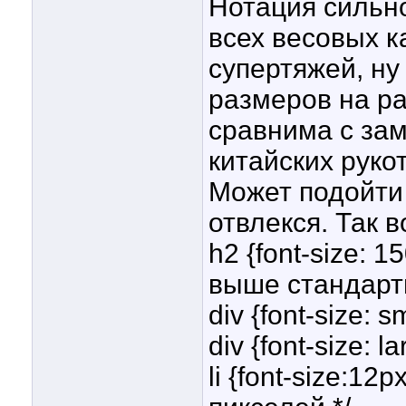
Нотация сильн
всех весовых к
супертяжей, ну
размеров на р
сравнима с за
китайских руко
Может подойти 
отвлекся. Так 
h2 {font-size: 
выше стандартн
div {font-size: 
div {font-size: 
li {font-size:12