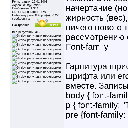
Регистрация: 22.01.2009
Адрес: Ф жДуНгЛяХ
начертание (но
Сообщений: 1,344
Сказал(а) спасибо: 130
жирность (вес)
Поблагодарили 602 раз(а) в 327
сообщениях
ничего нового 
Настроение:
Вес репутации:
412
рассмотрению 
Font-family
Гарнитура шри
шрифта или его
вместе. Записы
body { font-famil
p { font-family:
pre {font-family: