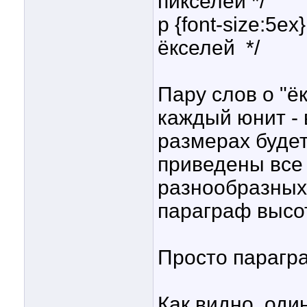
пикселей */
p {font-size:5e
ёкселей
*/
Пару слов о "ёк
каждый юнит - 
размерах будет
приведены все
разнообразных 
параграф высот
Просто парагра
Как видно, один