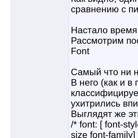
сравнению с п
Настало время
Рассмотрим пос
Font
Самый что ни 
В него (как и в
классифицируе
ухитрились вп
Выглядят же эт
/* font: [ font-sty
size font-family] 