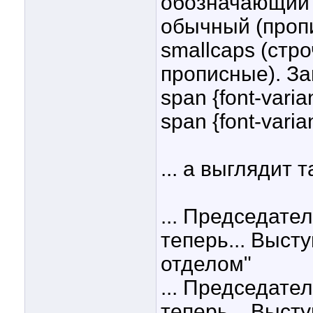
обозначающий п
обычный (проп
smallcaps (стр
прописные). За
span {font-varia
span {font-varia
... а выглядит т
... Председате
теперь... Выс
отделом"
... Председате
теперь... Выс