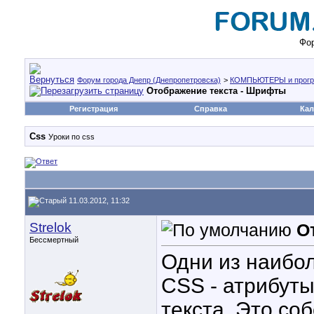
Фор
Форум города Днепр (Днепропетровска)
>
КОМПЬЮТЕРЫ и прог
Отображение текста - Шрифты
Регистрация
Справка
Кал
Сss
Уроки по css
11.03.2012, 11:32
Strelok
О
Бессмертный
Одни из наибо
CSS - атрибуты
текста. Это со