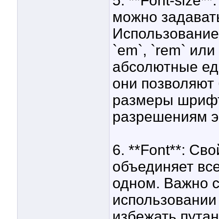
5. **Font-size*
можно задават
Использование 
`em`, `rem` ил
абсолютные еди
они позволяют 
размеры шрифт
разрешениям э
6. **Font**: Св
объединяет вс
одном. Важно с
использовании
избежать пута