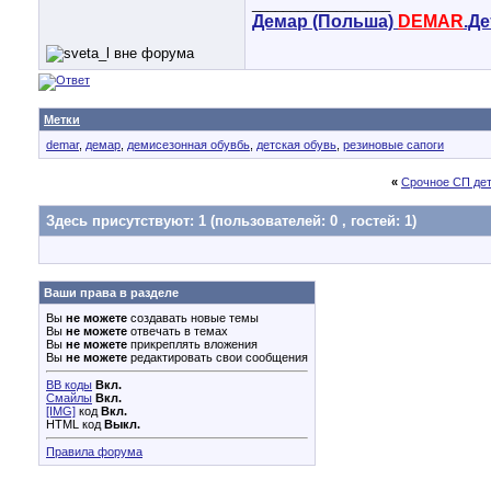
__________________
Демар (Польша)
DEMAR
.Д
Метки
demar
,
демар
,
демисезонная обувбь
,
детская обувь
,
резиновые сапоги
«
Срочное СП детс
Здесь присутствуют: 1
(пользователей: 0 , гостей: 1)
Ваши права в разделе
Вы
не можете
создавать новые темы
Вы
не можете
отвечать в темах
Вы
не можете
прикреплять вложения
Вы
не можете
редактировать свои сообщения
BB коды
Вкл.
Смайлы
Вкл.
[IMG]
код
Вкл.
HTML код
Выкл.
Правила форума