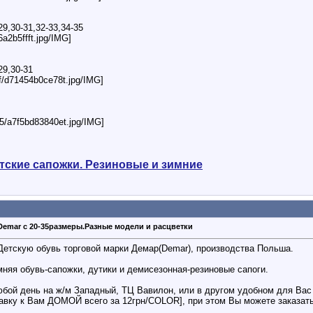
29,30-31,32-33,34-35
6a2b5ffft.jpg/IMG]
29,30-31
af/d71454b0ce78t.jpg/IMG]
05/a7f5bd83840et.jpg/IMG]
етские сапожки. Резиновые и зимние
Demar с 20-35размеры.Разные модели и расцветки
етскую обувь торговой марки Демар(Demar), производства Польша.
мняя обувь-сапожки, дутики и демисезонная-резиновые сапоги.
бой день на ж/м Западный, ТЦ Вавилон, или в другом удобном для Вас 
вку к Вам ДОМОЙ всего за 12грн/COLOR], при этом Вы можете заказат