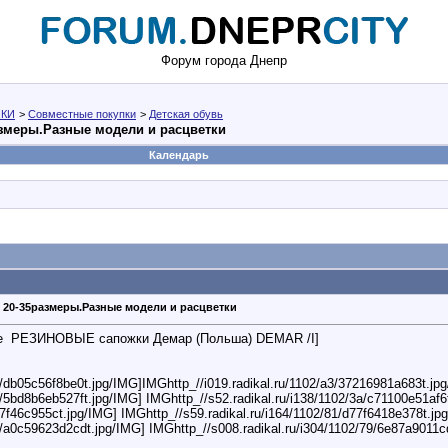
Форум города Днепр
КИ
>
Совместные покупки
>
Детская обувь
азмеры.Разные модели и расцветки
Календарь
 20-35размеры.Разные модели и расцветки
е
РЕЗИНОВЫЕ сапожки Демар (Польша) DEMAR /I]
9/db05c56f8be0t.jpg/IMG]IMGhttp_//i019.radikal.ru/1102/a3/37216981a683t.jpg
d/5bd8b6eb527ft.jpg/IMG] IMGhttp_//s52.radikal.ru/i138/1102/3a/c71100e51af6
77f46c955ct.jpg/IMG] IMGhttp_//s59.radikal.ru/i164/1102/81/d77f6418e378t.jp
4/a0c59623d2cdt.jpg/IMG] IMGhttp_//s008.radikal.ru/i304/1102/79/6e87a9011c