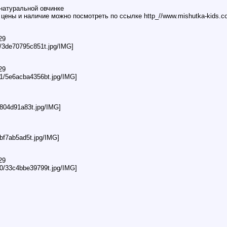
натуральной овчинке
цены и наличие можно посмотреть по ссылке http_//www.mishutka-kids.com
29
e/3de70795c851t.jpg/IMG]
29
/d1/5e6acba4356bt.jpg/IMG]
b804d91a83t.jpg/IMG]
3bf7ab5ad5t.jpg/IMG]
29
/30/33c4bbe39799t.jpg/IMG]