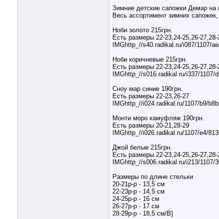
Зимние детские сапожки Демар на 
Весь ассортимент зимних сапожек, 
Ноби золото 215грн.
Есть размеры 22-23,24-25,26-27,28-
IMGhttp_//s40.radikal.ru/i087/1107/a
Ноби коричневые 215грн.
Есть размеры 22-23,24-25,26-27,28-
IMGhttp_//s016.radikal.ru/i337/1107
Сноу мар синие 190грн.
Есть размеры 22-23,26-27
IMGhttp_//i024.radikal.ru/1107/b9/b8
Монти моро камуфляж 190грн.
Есть размеры 20-21,28-29
IMGhttp_//i026.radikal.ru/1107/e4/81
Джой белые 215грн.
Есть размеры 22-23,24-25,26-27,28-
IMGhttp_//s006.radikal.ru/i213/1107
Размеры по длине стельки
20-21р-р - 13,5 см
22-23р-р - 14,5 см
24-25р-р - 16 см
26-27р-р - 17 см
28-29р-р - 18,5 см/B]