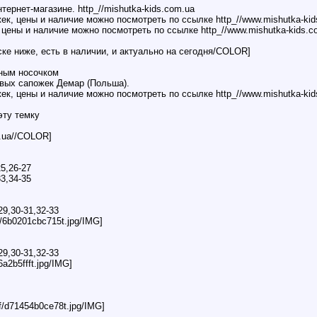
ернет-магазине. http_//mishutka-kids.com.ua
к, цены и наличие можно посмотреть по ссылке http_//www.mishutka-kids
цены и наличие можно посмотреть по ссылке http_//www.mishutka-kids.com
ке ниже, есть в наличии, и актуально на сегодня/COLOR]
ным носочком
вых сапожек Демар (Польша).
к, цены и наличие можно посмотреть по ссылке http_//www.mishutka-kids
эту темку
m.ua//COLOR]
25,26-27
33,34-35
29,30-31,32-33
c/6b0201cbc715t.jpg/IMG]
29,30-31,32-33
6a2b5ffft.jpg/IMG]
af/d71454b0ce78t.jpg/IMG]