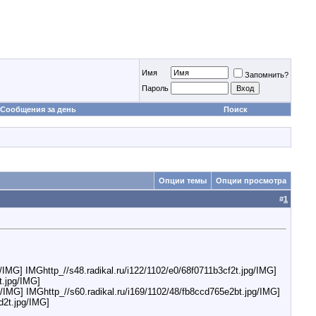
Имя
Запомнить?
Пароль
Сообщения за день
Поиск
Опции темы
Опции просмотра
#
1
/IMG] IMGhttp_//s48.radikal.ru/i122/1102/e0/68f0711b3cf2t.jpg/IMG]
t.jpg/IMG]
g/IMG] IMGhttp_//s60.radikal.ru/i169/1102/48/fb8ccd765e2bt.jpg/IMG]
d2t.jpg/IMG]