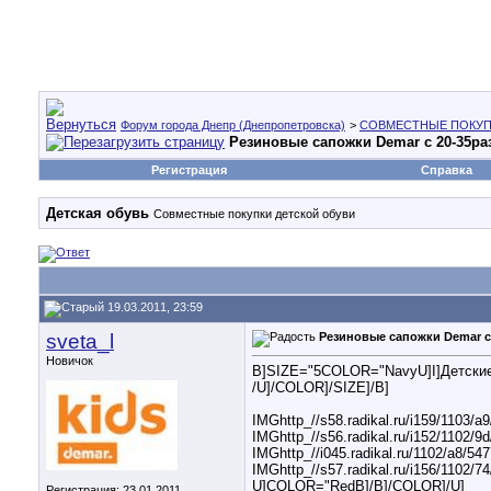
Форум города Днепр (Днепропетровска)
>
СОВМЕСТНЫЕ ПОКУП
Резиновые сапожки Demar с 20-35р
Регистрация
Справка
Детская обувь
Совместные покупки детской обуви
19.03.2011, 23:59
sveta_l
Резиновые сапожки Demar с
Новичок
B]SIZE="5COLOR="NavyU]I]Детски
/U]/COLOR]/SIZE]/B]
IMGhttp_//s58.radikal.ru/i159/1103/a
IMGhttp_//s56.radikal.ru/i152/1102/9
IMGhttp_//i045.radikal.ru/1102/a8/54
IMGhttp_//s57.radikal.ru/i156/1102/7
U]COLOR="RedB]/B]/COLOR]/U]
Регистрация: 23.01.2011