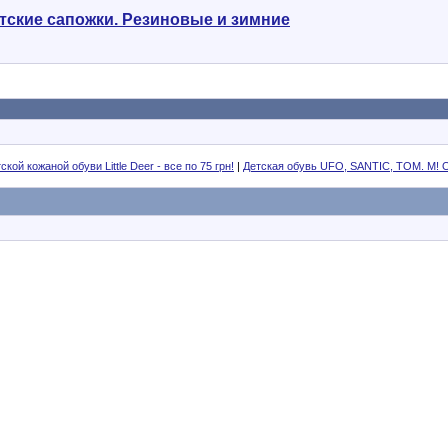
етские сапожки. Резиновые и зимние
кой кожаной обуви Little Deer - все по 75 грн!
|
Детская обувь UFO, SANTIC, ТОМ. М! 