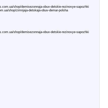
.com.ua/shop/demisezonnaja-obuv-detskie-rezinovye-sapozhki
.ua/shop/zimnjaja-detskaja-obuv-demar-polsha
.com.ua/shop/demisezonnaja-obuv-detskie-rezinovye-sapozhki