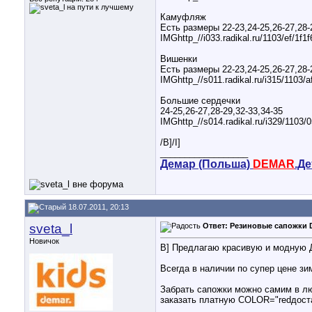
Камуфляж
Есть размеры 22-23,24-25,26-27,28-
IMGhttp_//i033.radikal.ru/1103/ef/1f1f
Вишенки
Есть размеры 22-23,24-25,26-27,28-
IMGhttp_//s011.radikal.ru/i315/1103/
Большие сердечки
24-25,26-27,28-29,32-33,34-35
IMGhttp_//s014.radikal.ru/i329/1103/
/B]/I]
__________________
Демар (Польша)
DEMAR
.Д
18.07.2011, 20:13
sveta_l
Ответ: Резиновые сапожки 
Новичок
B] Предлагаю красивую и модную Д
Всегда в наличии по супер цене зи
Забрать сапожки можно самим в лю
заказать платную COLOR="redдоста