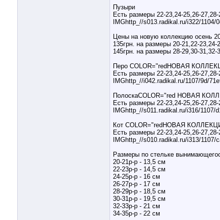
Пузыри
Есть размеры 22-23,24-25,26-27,28-
IMGhttp_//s013.radikal.ru/i322/1104
Цены на новую коллекцию осень 2
135грн. на размеры 20-21,22-23,24-
145грн. на размеры 28-29,30-31,32-
Перо COLOR="redНОВАЯ КОЛЛЕКЦ
Есть размеры 22-23,24-25,26-27,28-
IMGhttp_//i042.radikal.ru/1107/9d/71
ПолоскаCOLOR="red НОВАЯ КОЛЛ
Есть размеры 22-23,24-25,26-27,28-
IMGhttp_//s011.radikal.ru/i316/1107/
Кот COLOR="redНОВАЯ КОЛЛЕКЦИ
Есть размеры 22-23,24-25,26-27,28-
IMGhttp_//s010.radikal.ru/i313/1107
Размеры по стельке вынимающего
20-21р-р - 13,5 см
22-23р-р - 14,5 см
24-25р-р - 16 см
26-27р-р - 17 см
28-29р-р - 18,5 см
30-31р-р - 19,5 см
32-33р-р - 21 см
34-35р-р - 22 см