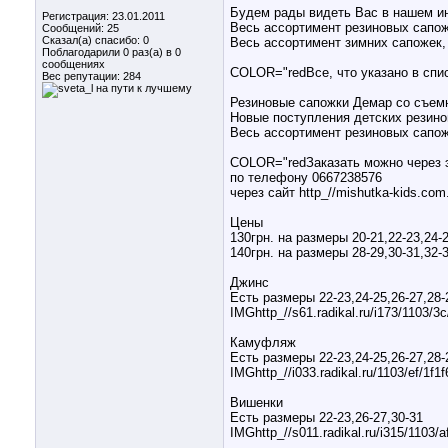
Будем рады видеть Вас в нашем инт
Регистрация: 23.01.2011
Весь ассортимент резиновых сапоже
Сообщений: 25
Сказал(а) спасибо: 0
Весь ассортимент зимних сапожек, 
Поблагодарили 0 раз(а) в 0
сообщениях
COLOR="redВсе, что указано в спис
Вес репутации:
284
Резиновые сапожки Демар со съем
Новые поступления детских резино
Весь ассортимент резиновых сапоже
COLOR="redЗаказать можно через 
по телефону 0667238576
через сайт http_//mishutka-kids.co
Цены
130грн. на размеры 20-21,22-23,24-
140грн. на размеры 28-29,30-31,32-
Джинс
Есть размеры 22-23,24-25,26-27,28-
IMGhttp_//s61.radikal.ru/i173/1103/3
Камуфляж
Есть размеры 22-23,24-25,26-27,28-
IMGhttp_//i033.radikal.ru/1103/ef/1f1f
Вишенки
Есть размеры 22-23,26-27,30-31
IMGhttp_//s011.radikal.ru/i315/1103/