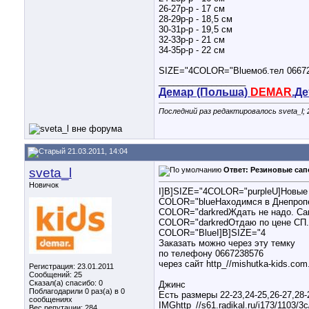
26-27р-р - 17 см
28-29р-р - 18,5 см
30-31р-р - 19,5 см
32-33р-р - 21 см
34-35р-р - 22 см
SIZE="4COLOR="Blueмоб.тел 066723
__________________
Демар (Польша)
DEMAR
.Д
Последний раз редактировалось sveta_l; 
21.03.2011, 14:04
sveta_l
Ответ: Резиновые сап
Новичок
I]B]SIZE="4COLOR="purpleU]Новые
COLOR="blueНаходимся в Днепроп
COLOR="darkredЖдать не надо. Са
COLOR="darkredОтдаю по цене СП. 
COLOR="BlueI]B]SIZE="4
Заказать можно через эту темку
по телефону 0667238576
через сайт http_//mishutka-kids.com
Регистрация: 23.01.2011
Сообщений: 25
Сказал(а) спасибо: 0
Джинс
Поблагодарили 0 раз(а) в 0
Есть размеры 22-23,24-25,26-27,28-
сообщениях
IMGhttp_//s61.radikal.ru/i173/1103/3
Вес репутации:
284