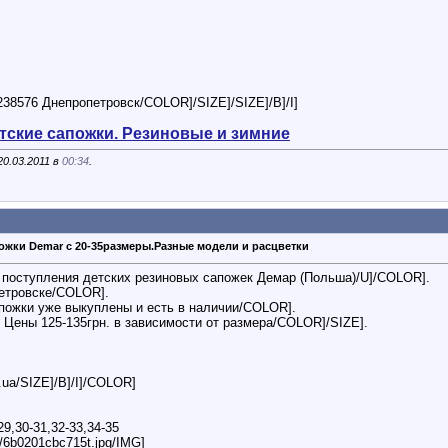
8576 Днепропетровск/COLOR]/SIZE]/SIZE]/B]/I]
етские сапожки. Резиновые и зимние
20.03.2011 в
00:34
.
ожки Demar с 20-35размеры.Разные модели и расцветки
 поступления детских резиновых сапожек Демар (Польша)/U]/COLOR].
етровске/COLOR].
пожки уже выкуплены и есть в наличии/COLOR].
Цены 125-135грн. в зависимости от размера/COLOR]/SIZE].
.ua/SIZE]/B]/I]/COLOR]
29,30-31,32-33,34-35
c/6b0201cbc715t.jpg/IMG]