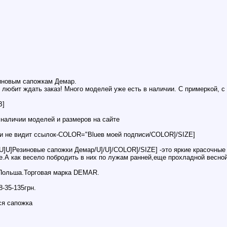
иновым сапожкам Демар.
 любит ждать заказ! Много моделей уже есть в наличии. С примеркой, с
B]
наличии моделей и размеров на сайте
я и не видит ссылок-COLOR="Blueв моей подписи/COLOR]/SIZE]
]U]Резиновые сапожки Демар/U]/U]/COLOR]/SIZE] -это яркие красочные
е.А как весело побродить в них по лужам ранней,еще прохладной весной
-Польша.Торговая марка DEMAR.
8-35-135грн.
ся сапожка