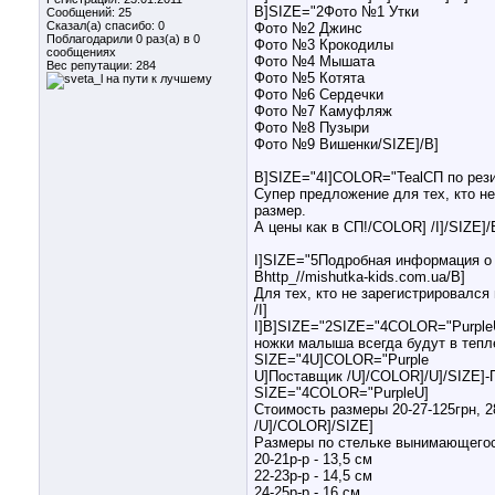
B]SIZE="2Фото №1 Утки
Сообщений: 25
Сказал(а) спасибо: 0
Фото №2 Джинс
Поблагодарили 0 раз(а) в 0
Фото №3 Крокодилы
сообщениях
Фото №4 Мышата
Вес репутации:
284
Фото №5 Котята
Фото №6 Сердечки
Фото №7 Камуфляж
Фото №8 Пузыри
Фото №9 Вишенки/SIZE]/B]
B]SIZE="4I]COLOR="TealСП по рез
Супер предложение для тех, кто не
размер.
А цены как в СП!/COLOR] /I]/SIZE]/
I]SIZE="5Подробная информация о 
Bhttp_//mishutka-kids.com.ua/B]
Для тех, кто не зарегистрировалс
/I]
I]B]SIZE="2SIZE="4COLOR="PurpleU
ножки малыша всегда будут в тепл
SIZE="4U]COLOR="Purple
U]Поставщик /U]/COLOR]/U]/SIZE]
SIZE="4COLOR="PurpleU]
Стоимость размеры 20-27-125грн, 2
/U]/COLOR]/SIZE]
Размеры по стельке вынимающего
20-21р-р - 13,5 см
22-23р-р - 14,5 см
24-25р-р - 16 см