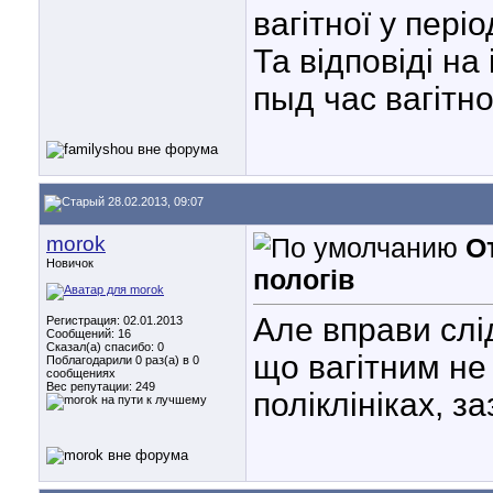
вагітної у періо
Та відповіді на
пыд час вагітно
28.02.2013, 09:07
morok
От
Новичок
пологів
Але вправи слі
Регистрация: 02.01.2013
Сообщений: 16
Сказал(а) спасибо: 0
що вагітним не
Поблагодарили 0 раз(а) в 0
сообщениях
Вес репутации:
249
поліклініках, за