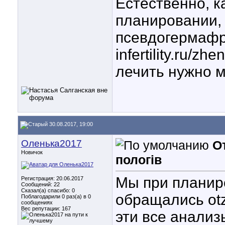
Естественно, к
планировании, 
псевдогермафро
infertility.ru/z
лечить нужно м
30.08.2017, 19:00
Оленька2017
От
Новичок
пологів
Мы при планир
Регистрация: 20.06.2017
Сообщений: 22
Сказал(а) спасибо: 0
обращались otz
Поблагодарили 0 раз(а) в 0
сообщениях
Вес репутации:
167
эти все анализ