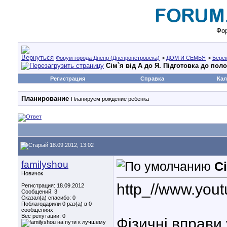
Фор
Форум города Днепр (Днепропетровска)
>
ДОМ И СЕМЬЯ
>
Бере
Сім`я від А до Я. Підготовка до поло
Регистрация
Справка
Кал
Планирование
Планируем рождение ребенка
18.09.2012, 13:02
familyshou
Сі
Новичок
http_//www.you
Регистрация: 18.09.2012
Сообщений: 3
Сказал(а) спасибо: 0
Поблагодарили 0 раз(а) в 0
сообщениях
Вес репутации:
0
Фізичні вправи 