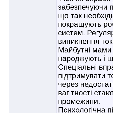
забезпечуючи п
що так необхід
покращують роб
систем. Регуляр
виникнення ток
Майбутні мами 
народжують і 
Спеціальні впра
підтримувати то
через недостат
вагітності стаю
промежини.
Психологічна пі