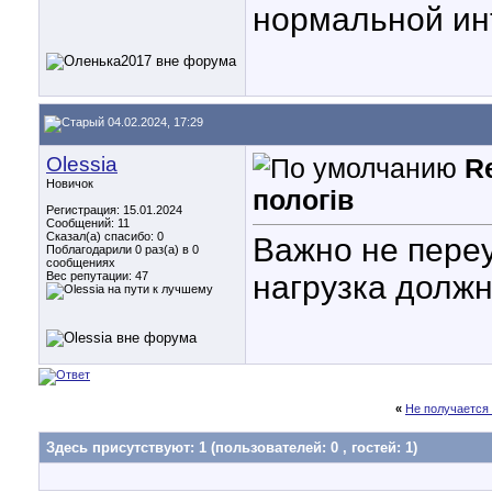
нормальной ин
04.02.2024, 17:29
Olessia
Re
Новичок
пологів
Регистрация: 15.01.2024
Сообщений: 11
Сказал(а) спасибо: 0
Важно не пере
Поблагодарили 0 раз(а) в 0
сообщениях
Вес репутации:
47
нагрузка долж
«
Не получается
Здесь присутствуют: 1
(пользователей: 0 , гостей: 1)