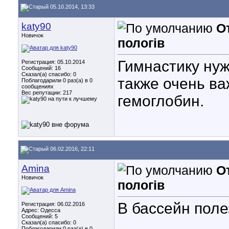
05.10.2014, 13:33
katy90
От
Новичок
пологів
Гимнастику нуж
Регистрация: 05.10.2014
Сообщений: 16
Сказал(а) спасибо: 0
также очень в
Поблагодарили 0 раз(а) в 0
сообщениях
Вес репутации:
217
гемоглобин.
06.02.2016, 22:11
Amina
От
Новичок
пологів
В бассейн поле
Регистрация: 06.02.2016
Адрес: Одесса
Сообщений: 5
Сказал(а) спасибо: 0
Поблагодарили 0 раз(а) в 0