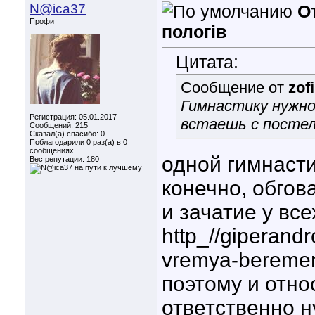
N@ica37
От
Профи
пологів
Цитата:
Сообщение от
zof
Гимнастику нужно
Регистрация: 05.01.2017
встаешь с постел
Сообщений: 215
Сказал(а) спасибо: 0
Поблагодарили 0 раз(а) в 0
сообщениях
одной гимнасти
Вес репутации:
180
конечно, обгов
и зачатие у все
http_//giperand
vremya-beremen
поэтому и отно
ответственно н