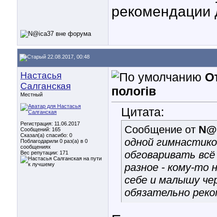
рекомендации 
22.08.2017, 00:48
Настасья
От
Салганская
пологів
Местный
Цитата:
Регистрация: 11.06.2017
Сообщение от
N@
Сообщений: 165
Сказал(а) спасибо: 0
одной гимнастикой
Поблагодарили 0 раз(а) в 0
сообщениях
обговаривать всё 
Вес репутации:
171
разное - кому-то
себе и малышу че
обязательно реко